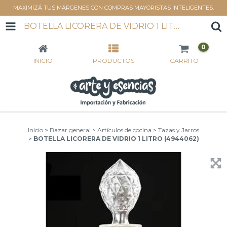
MAXIMIZÁ TUS MÁRGENES CON COMPRAS MAYORISTAS INTELIGENTES.
BOTELLA LICORERA DE VIDRIO 1 LITRO (4944062)
0
INICIO
PRODUCTOS
CARRITO
Inicio
>
Bazar general
>
Artículos de cocina
>
Tazas y Jarros
>
BOTELLA LICORERA DE VIDRIO 1 LITRO (4944062)