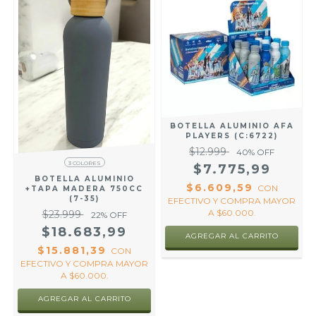
BOTELLA ALUMINIO AFA
PLAYERS (C:6722)
$12.999
40
% OFF
3 COLORES
$7.775,99
BOTELLA ALUMINIO
$6.609,59
R
CON
+TAPA MADERA 750CC
(7-35)
EFECTIVO Y COMPRA MAYOR
A $60.000.
$23.999
22
% OFF
$18.683,99
AGREGAR AL CARRITO
$15.881,39
CON
EFECTIVO Y COMPRA MAYOR
A $60.000.
AGREGAR AL CARRITO