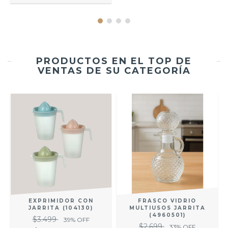
PRODUCTOS EN EL TOP DE
VENTAS DE SU CATEGORÍA
EXPRIMIDOR CON
FRASCO VIDRIO
JARRITA (104130)
MULTIUSOS JARRITA
(4960501)
$3.499
39
% OFF
R
$2.699
33
% OFF