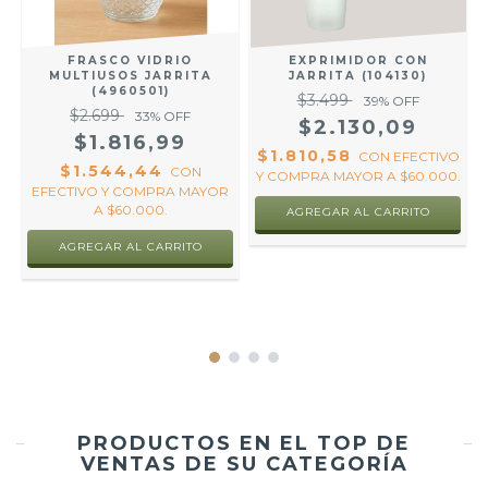
FRASCO VIDRIO
EXPRIMIDOR CON
MULTIUSOS JARRITA
JARRITA (104130)
(4960501)
$3.499
39
% OFF
$2.699
33
% OFF
$2.130,09
$1.816,99
$1.810,58
CON
EFECTIVO
$1.544,44
CON
Y COMPRA MAYOR A $60.000.
R
EFECTIVO Y COMPRA MAYOR
A $60.000.
AGREGAR AL CARRITO
PRODUCTOS EN EL TOP DE
VENTAS DE SU CATEGORÍA