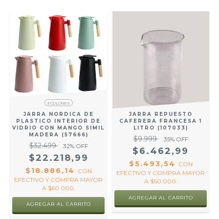
A
3 COLORES
JARRA REPUESTO
JARRA NORDICA DE
CAFERERA FRANCESA 1
PLASTICO INTERIOR DE
Y
LITRO (107033)
VIDRIO CON MANGO SIMIL
MADERA (57666)
$9.999
35
% OFF
$32.499
32
% OFF
$6.462,99
$22.218,99
$5.493,54
CON
$18.886,14
CON
EFECTIVO Y COMPRA MAYOR
EFECTIVO Y COMPRA MAYOR
A $60.000.
A $60.000.
AGREGAR AL CARRITO