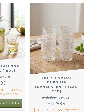
 INFUSOR
 (1002)
43
% OFF
SET X 6 VASOS
499
BURBUJA
TRANSPARENTE (SJB-
ON
EFECTIVO Y
20B)
 A $60.000.
$18.499
35
% OFF
$11.999
$10.199,15
CON
EFECTIVO