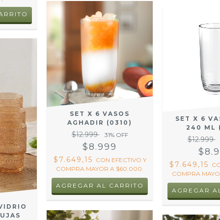
SET X 6 VASOS
SET X 6 V
AGHADIR (0310)
240 ML 
$12.999
31
% OFF
$12.999
$8.999
$8.
$7.649,15
CON
EFECTIVO Y
$7.649,15
C
COMPRA MAYOR A $60.000.
COMPRA MAYOR
VIDRIO
UJAS