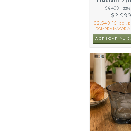
LIMPIADOR (1
$4.499
33
%
$2.99
$2.549,15
CON
E
COMPRA MAYOR A 