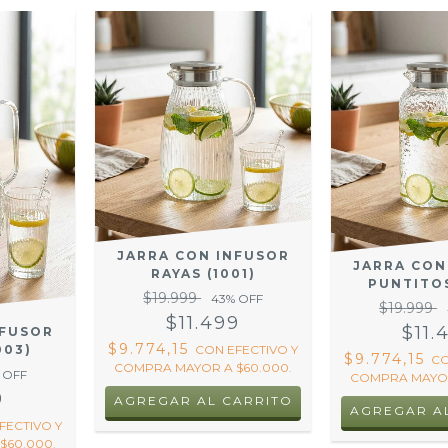
JARRA CON INFUSOR
JARRA CON
RAYAS (1001)
PUNTITOS
$19.999
43
% OFF
$19.999
$11.499
$11.
NFUSOR
$9.774,15
003)
CON
EFECTIVO Y
$9.774,15
C
COMPRA MAYOR A $60.000.
 OFF
COMPRA MAYOR
9
FECTIVO Y
$60.000.