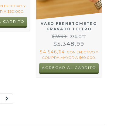
ON
EFECTIVO Y
 A $60.000.
L CARRITO
VASO FERNETOMETRO
GRAVADO 1 LITRO
$7.999
33
% OFF
$5.348,99
$4.546,64
CON
EFECTIVO Y
COMPRA MAYOR A $60.000.
AGREGAR AL CARRITO