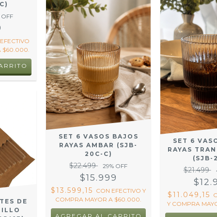
C)
 OFF
9
EFECTIVO
 $60.000.
SET 6 VASOS BAJOS
SET 6 VAS
RAYAS AMBAR (SJB-
RAYAS TRA
20C-C)
(SJB-
$22.499
29
% OFF
$21.499
$15.999
$12.
$13.599,15
CON
EFECTIVO Y
$11.049,15
COMPRA MAYOR A $60.000.
ETES DE
Y COMPRA MAYO
PILLO