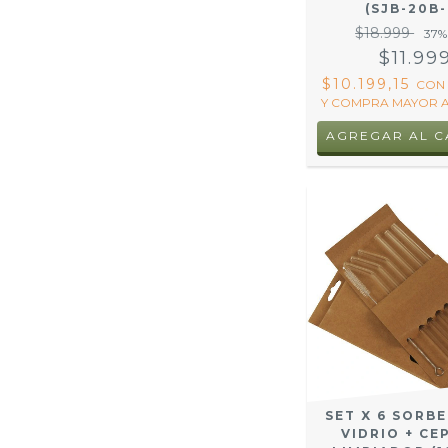
(SJB-20B-
$18.999
37
%
$11.99
$10.199,15
CON
Y COMPRA MAYOR A
SET X 6 SORB
VIDRIO + CE