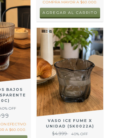
COMPRA MAYOR A $60.000.
OS BAJOS
NSPARENTE
20C)
40
% OFF
999
VASO ICE FUME X
CON
EFECTIVO
UNIDAD (SK0022A)
R A $60.000.
$4.999
40
% OFF