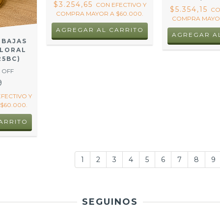
$3.254,65
CON
EFECTIVO Y
$5.354,15
C
COMPRA MAYOR A $60.000.
COMPRA MAYOR
AGREGAR AL CARRITO
AGREGAR A
 BAJAS
FLORAL
25BC)
 OFF
9
EFECTIVO Y
$60.000.
1
2
3
4
5
6
7
8
9
SEGUINOS