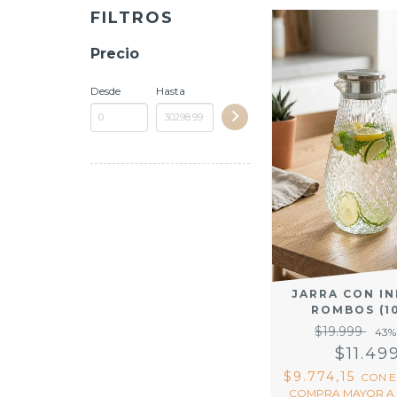
FILTROS
Precio
Desde
Hasta
JARRA CON I
ROMBOS (1
$19.999
43
%
$11.49
$9.774,15
CON
E
COMPRA MAYOR A 