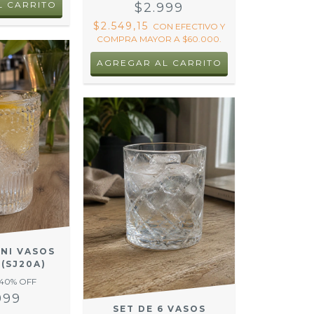
$2.999
$2.549,15
CON
EFECTIVO Y
COMPRA MAYOR A $60.000.
INI VASOS
(SJ20A)
40
% OFF
999
SET DE 6 VASOS