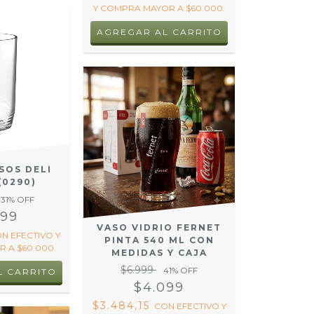
Y COMPRA MAYOR A $60.000.
ASOS DELI
(0290)
31
% OFF
999
VASO VIDRIO FERNET
ON
EFECTIVO Y
PINTA 540 ML CON
 A $60.000.
MEDIDAS Y CAJA
$6.999
41
% OFF
$4.099
$3.484,15
CON
EFECTIVO Y