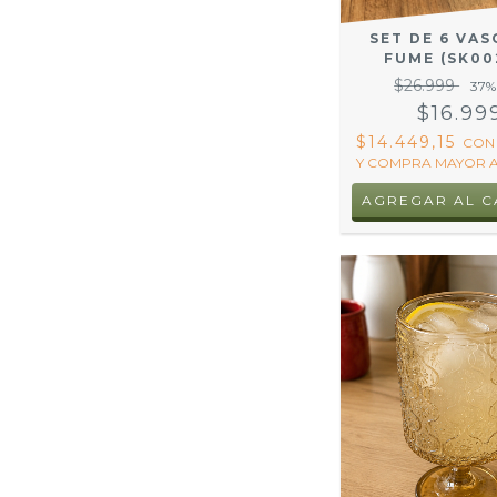
SET DE 6 VAS
FUME (SK00
$26.999
37
%
$16.99
$14.449,15
CON
Y COMPRA MAYOR A