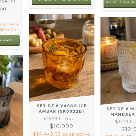
05413)
 OFF
9
FECTIVO Y
$60.000.
SET DE 6 VASOS ICE
SET DE 6 M
AMBAR (SK0022B)
MANDALA 
$26.999
37
% OFF
$21.499
$16.999
$12.
$14.449,15
CON
EFECTIVO