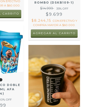
CON
EFECTIVO
ROMBO (DSKB109-1)
R A $60.000.
$14.999
35
% OFF
$9.699
$8.244,15
CON
EFECTIVO Y
COMPRA MAYOR A $60.000.
ICO DOBLE
0ML AFA
64)
30
% OFF
299