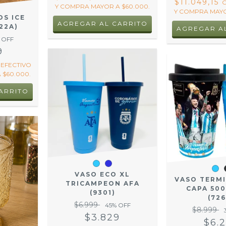
$11.049,15
Y COMPRA MAYOR A $60.000.
Y COMPRA MAYO
OS ICE
22A)
 OFF
9
EFECTIVO
 $60.000.
VASO ECO XL
VASO TERM
TRICAMPEON AFA
CAPA 50
(9301)
(72
$6.999
45
% OFF
$8.999
$3.829
$6.