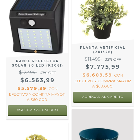
PLANTA ARTIFICIAL
(201328)
$11.499
32
% OFF
PANEL REFLECTOR
SOLAR 20 LED (K3061)
$7.775,99
$12.499
47
% OFF
$6.609,59
CON
$6.563,99
EFECTIVO Y COMPRA MAYOR
A $60.000.
$5.579,39
CON
EFECTIVO Y COMPRA MAYOR
A $60.000.