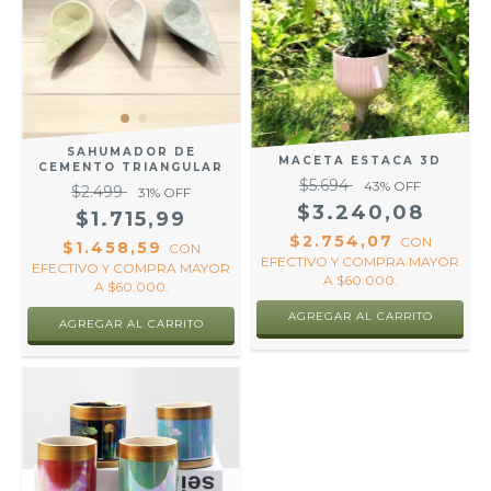
SAHUMADOR DE
MACETA ESTACA 3D
CEMENTO TRIANGULAR
$5.694
43
% OFF
$2.499
31
% OFF
$3.240,08
$1.715,99
$2.754,07
CON
$1.458,59
CON
EFECTIVO Y COMPRA MAYOR
EFECTIVO Y COMPRA MAYOR
A $60.000.
A $60.000.
AGREGAR AL CARRITO