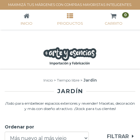
JARDÍN
MAXIMIZÁ TUS MÁRGENES CON COMPRAS MAYORISTAS INTELIGENTES.
0
INICIO
PRODUCTOS
CARRITO
Inicio
>
Tiempo libre
>
Jardín
JARDÍN
¡Todo para embellecer espacios exteriores y revender! Macetas, decoración
y más con diseño atractivo. ¡Stock para tus clientes!
Ordenar por
FILTRAR