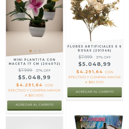
FLORES ARTIFICIALES X 6
ROSAS (201346)
$7.999
37
% OFF
MINI PLANTITA CON
$5.048,99
MACETA 17 CM (204072)
$7.999
37
% OFF
$4.291,64
CON
$5.048,99
EFECTIVO Y COMPRA MAYOR
A $60.000.
$4.291,64
CON
EFECTIVO Y COMPRA MAYOR
A $60.000.