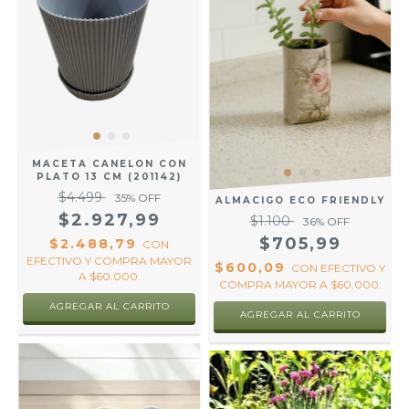
MACETA CANELON CON
PLATO 13 CM (201142)
$4.499
35
% OFF
ALMACIGO ECO FRIENDLY
$2.927,99
$1.100
36
% OFF
$705,99
$2.488,79
CON
EFECTIVO Y COMPRA MAYOR
$600,09
CON
EFECTIVO Y
A $60.000.
COMPRA MAYOR A $60.000.
AGREGAR AL CARRITO
AGREGAR AL CARRITO