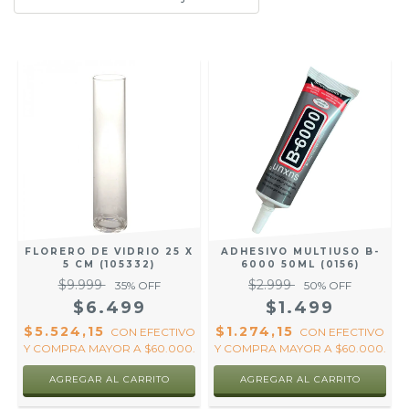
FLORERO DE VIDRIO 25 X
ADHESIVO MULTIUSO B-
5 CM (105332)
6000 50ML (0156)
$9.999
$2.999
35
% OFF
50
% OFF
$6.499
$1.499
$5.524,15
$1.274,15
CON
EFECTIVO
CON
EFECTIVO
Y COMPRA MAYOR A $60.000.
Y COMPRA MAYOR A $60.000.