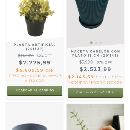
PLANTA ARTIFICIAL
(201327)
MACETA CANELON CON
$11.499
32
% OFF
PLATO 12 CM (201143)
$7.775,99
$3.999
37
% OFF
$2.523,99
$6.609,59
CON
EFECTIVO Y COMPRA MAYOR
$2.145,39
CON
EFECTIVO
A $60.000.
Y COMPRA MAYOR A $60.000.
AGREGAR AL CARRITO