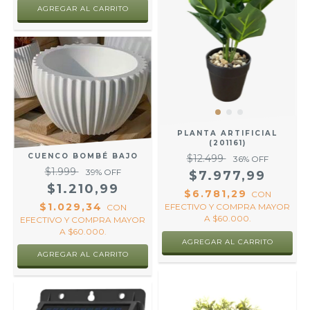
PLANTA ARTIFICIAL
(201161)
CUENCO BOMBÉ BAJO
$12.499
36
% OFF
$1.999
39
% OFF
$7.977,99
$1.210,99
$6.781,29
CON
$1.029,34
EFECTIVO Y COMPRA MAYOR
CON
A $60.000.
EFECTIVO Y COMPRA MAYOR
A $60.000.