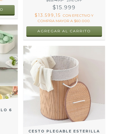
$22.499
29
% OFF
$15.999
TO
$13.599,15
CON
EFECTIVO Y
COMPRA MAYOR A $60.000.
ELO 6
CESTO PLEGABLE ESTERILLA