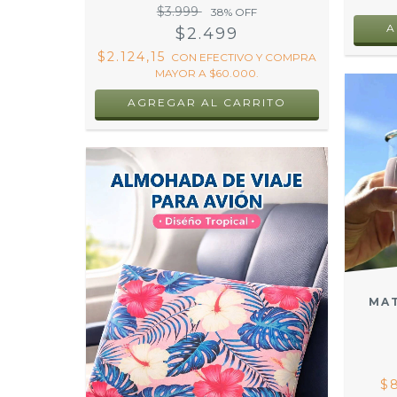
$3.999
38
% OFF
A
$2.499
$2.124,15
CON
EFECTIVO Y COMPRA
MAYOR A $60.000.
MAT
$