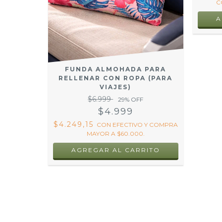
C
A
FUNDA ALMOHADA PARA
RELLENAR CON ROPA (PARA
VIAJES)
$6.999
29
% OFF
$4.999
$4.249,15
CON
EFECTIVO Y COMPRA
MAYOR A $60.000.
AGREGAR AL CARRITO