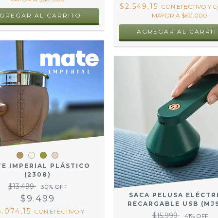
$2.549,15
CON
EFECTIVO Y
MAYOR A $60.000.
GREGAR AL CARRITO
E IMPERIAL PLÁSTICO
(2308)
$13.499
30
% OFF
SACA PELUSA ELÉCTR
$9.499
RECARGABLE USB (MJ
8.074,15
CON
EFECTIVO Y
$15.999
41
% OFF