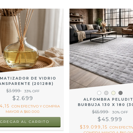
MATIZADOR DE VIDRIO
ANSPARENTE (201288)
$3.999
33
% OFF
$2.699
ALFOMBRA PELUDI
BURBUJA 130 X 180 (3
94,15
CON
EFECTIVO Y COMPRA
$65.999
MAYOR A $60.000.
30
% OFF
$45.999
$39.099,15
CON
EFECTI
COMPRA MAYOR A $60.00