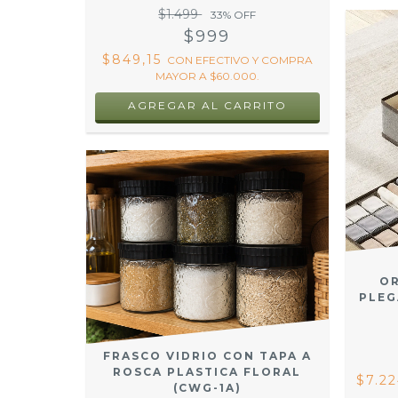
$1.499
33
% OFF
$999
$849,15
CON
EFECTIVO Y COMPRA
MAYOR A $60.000.
AGREGAR AL CARRITO
OR
PLEG
FRASCO VIDRIO CON TAPA A
ROSCA PLASTICA FLORAL
$7.22
(CWG-1A)