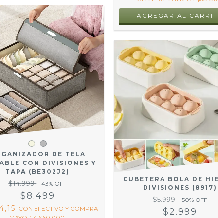
AGREGAR AL CARRI
GANIZADOR DE TELA
ABLE CON DIVISIONES Y
TAPA (BE302J2)
CUBETERA BOLA DE HI
$14.999
43
% OFF
DIVISIONES (8917)
$8.499
$5.999
50
% OFF
4,15
CON
EFECTIVO Y COMPRA
$2.999
MAYOR A $60.000.