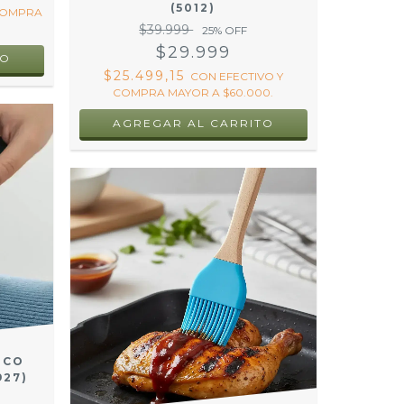
(5012)
 COMPRA
$39.999
25
% OFF
$29.999
$25.499,15
CON
EFECTIVO Y
COMPRA MAYOR A $60.000.
ICO
927)