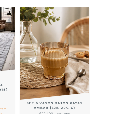
TA
018)
SET 6 VASOS BAJOS RAYAS
AMBAR (SJB-20C-C)
VO Y
0.