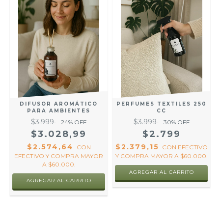
DIFUSOR AROMÁTICO
PERFUMES TEXTILES 250
PARA AMBIENTES
CC
$3.999
$3.999
24
% OFF
30
% OFF
$3.028,99
$2.799
$2.574,64
$2.379,15
CON
CON
EFECTIVO
EFECTIVO Y COMPRA MAYOR
Y COMPRA MAYOR A $60.000.
A $60.000.
AGREGAR AL CARRITO
AGREGAR AL CARRITO