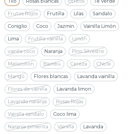
Tilo
Rosas blancas
citricos
Te Verde
Frutos Rojos
Frutilla
Lilas
Sandalo
Coniglio
Coco
Jazmin
Vainilla Limón
Lima
Frutilla vainilla
Limón
vainila coco
Naranja
Pino Silvestre
Melocoton
Bambu
Cereza
Chicle
Mango
Flores blancas
Lavanda vainilla
Flores de vainilla
Lavanda limon
Lavanda naranja
Rosas Rojas
Vainilla sandalo
Coco lima
Naranja pimienta
Vainilla
Lavanda