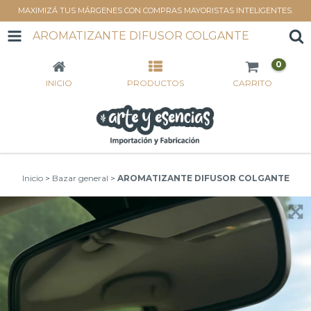
MAXIMIZÁ TUS MÁRGENES CON COMPRAS MAYORISTAS INTELIGENTES.
AROMATIZANTE DIFUSOR COLGANTE
0
INICIO
PRODUCTOS
CARRITO
Inicio
>
Bazar general
>
AROMATIZANTE DIFUSOR COLGANTE