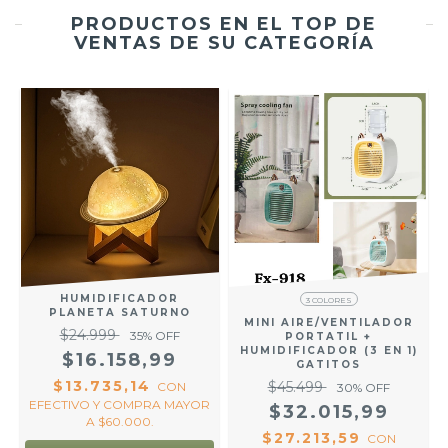
PRODUCTOS EN EL TOP DE
VENTAS DE SU CATEGORÍA
HUMIDIFICADOR
3 COLORES
PLANETA SATURNO
MINI AIRE/VENTILADOR
$24.999
35
% OFF
PORTATIL +
HUMIDIFICADOR (3 EN 1)
$16.158,99
GATITOS
$13.735,14
$45.499
R
CON
30
% OFF
EFECTIVO Y COMPRA MAYOR
$32.015,99
A $60.000.
$27.213,59
CON