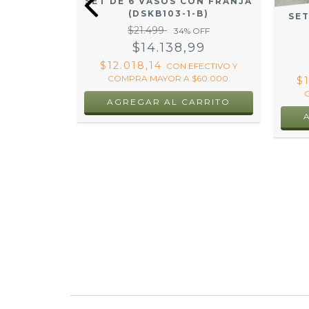
SET DE 6 VASOS CON FRANJA
(DSKB103-1-B)
SET
$21.499
CORTOS
34
% OFF
42-40)
$14.138,99
OFF
$12.018,14
CON
EFECTIVO Y
99
COMPRA MAYOR A $60.000.
$
FECTIVO Y
60.000.