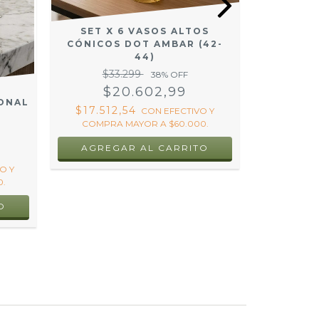
SET X 6 VASOS ALTOS
SET X
CÓNICOS DOT AMBAR (42-
CÓNICO
44)
$33.299
$3
38
% OFF
$20.602,99
$
ONAL
$17.512,54
$20.60
CON
EFECTIVO Y
COMPRA MAYOR A $60.000.
COMPRA
O Y
.