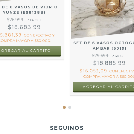
 DE 6 VASOS DE VIDRIO
YUNZE (ES8138B)
$26.999
31
% OFF
$18.683,99
15.881,39
CON
EFECTIVO Y
COMPRA MAYOR A $60.000.
SET DE 6 VASOS OCTOG
AMBAR (6019)
$29.699
36
% OFF
$18.885,99
$16.053,09
CON
EFECTIV
COMPRA MAYOR A $60.000
SEGUINOS