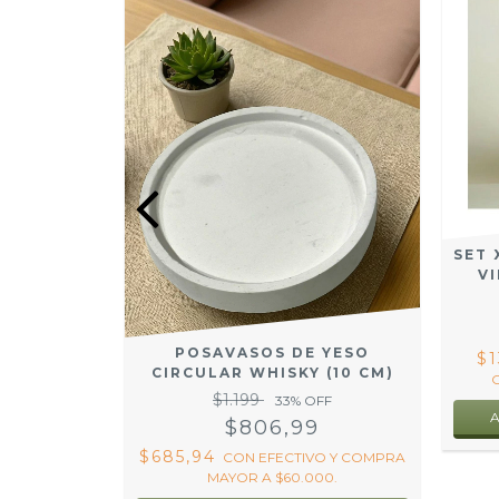
X6 150CC
SET 
217)
VI
OFF
7
POSAVASOS DE YESO
$1
ECTIVO Y
CIRCULAR WHISKY (10 CM)
60.000.
$1.199
33
% OFF
$806,99
$685,94
CON
EFECTIVO Y COMPRA
MAYOR A $60.000.