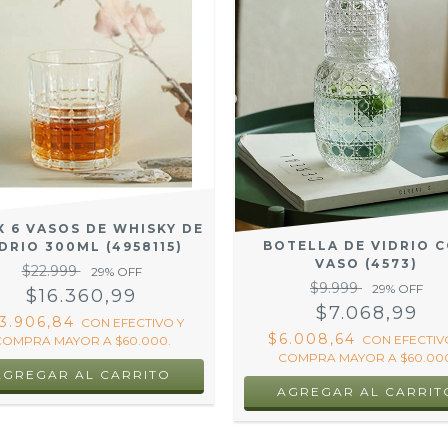
X 6 VASOS DE WHISKY DE
BOTELLA DE VIDRIO 
DRIO 300ML (4958115)
VASO (4573)
$22.999
29
% OFF
$9.999
29
% OFF
$16.360,99
$7.068,99
3.906,84
CON
EFECTIVO Y
$6.008,64
CON
EFECTIV
COMPRA MAYOR A $60.000.
COMPRA MAYOR A $60.000