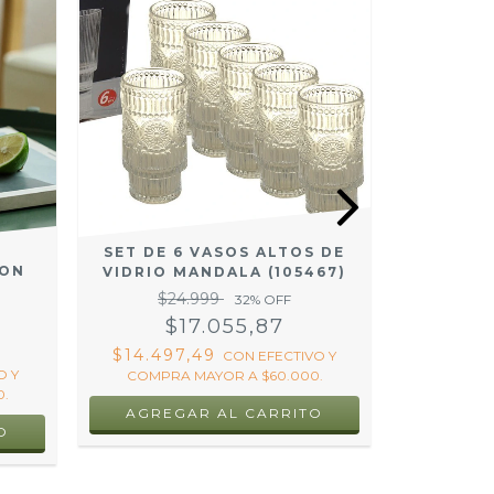
SET DE 6 VASOS ALTOS DE
SET DE 
CON
VIDRIO MANDALA (105467)
VIDRIO T
$24.999
$2
32
% OFF
$17.055,87
$
$14.497,49
$14.49
CON
EFECTIVO Y
O Y
COMPRA MAYOR A $60.000.
COMPRA
.