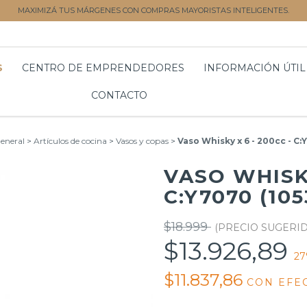
MAXIMIZÁ TUS MÁRGENES CON COMPRAS MAYORISTAS INTELIGENTES.
S
CENTRO DE EMPRENDEDORES
INFORMACIÓN ÚTIL
CONTACTO
eneral
>
Artículos de cocina
>
Vasos y copas
>
Vaso Whisky x 6 - 200cc - C:
VASO WHISKY
C:Y7070 (105
$18.999
$13.926,89
27
$11.837,86
CON
EFE