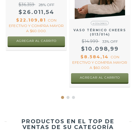
$36.359
28
% OFF
$26.011,54
$22.109,81
CON
4 COLORES
EFECTIVO Y COMPRA MAYOR
VASO TÉRMICO CHEERS
A $60.000.
(013/014)
$14.999
AGREGAR AL CARRITO
33
% OFF
R
$10.098,99
$8.584,14
CON
EFECTIVO Y COMPRA MAYOR
A $60.000.
AGREGAR AL CARRITO
PRODUCTOS EN EL TOP DE
VENTAS DE SU CATEGORÍA