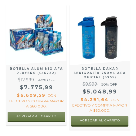
BOTELLA ALUMINIO AFA
BOTELLA DAKAR
PLAYERS (C:6722)
SERIGRAFÍA 750ML AFA
OFICIAL (6755)
$12.999
40
% OFF
$9.999
50
% OFF
$7.775,99
$5.048,99
$6.609,59
CON
$4.291,64
CON
R
EFECTIVO Y COMPRA MAYOR
EFECTIVO Y COMPRA MAYOR
A $60.000.
A $60.000.
AGREGAR AL CARRITO
AGREGAR AL CARRITO