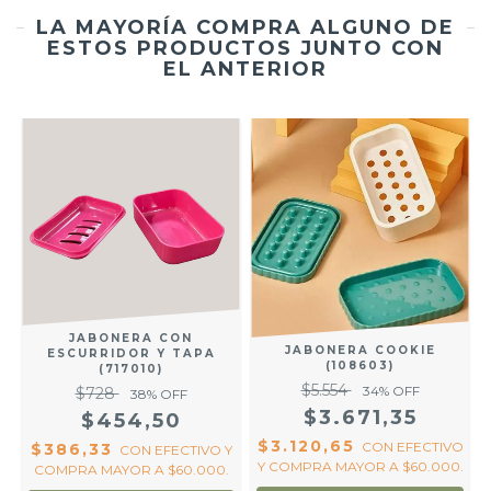
LA MAYORÍA COMPRA ALGUNO DE
ESTOS PRODUCTOS JUNTO CON
EL ANTERIOR
JABONERA CON
JABONERA COOKIE
ESCURRIDOR Y TAPA
(108603)
(717010)
$5.554
34
% OFF
$728
38
% OFF
$3.671,35
$454,50
Y
$3.120,65
CON
EFECTIVO
$386,33
CON
EFECTIVO Y
Y COMPRA MAYOR A $60.000.
COMPRA MAYOR A $60.000.