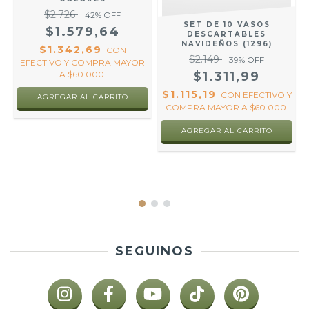
$2.726
42
% OFF
SET DE 10 VASOS
$1.579,64
DESCARTABLES
NAVIDEÑOS (1296)
$1.342,69
CON
0
$2.149
39
% OFF
EFECTIVO Y COMPRA MAYOR
A $60.000.
$1.311,99
$1.115,19
CON
EFECTIVO Y
AGREGAR AL CARRITO
COMPRA MAYOR A $60.000.
R
SEGUINOS