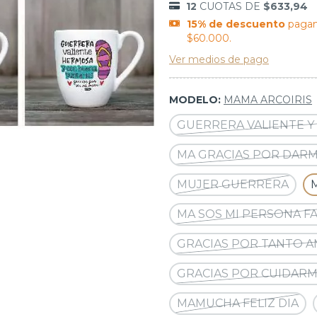
12
CUOTAS DE
$633,94
15% de descuento
pagan
$60.000.
Ver medios de pago
MODELO:
MAMA ARCOIRIS
GUERRERA VALIENTE Y
MA GRACIAS POR DARM
MUJER GUERRERA
MA SOS MI PERSONA F
GRACIAS POR TANTO 
GRACIAS POR CUIDARM
MAMUCHA FELIZ DIA