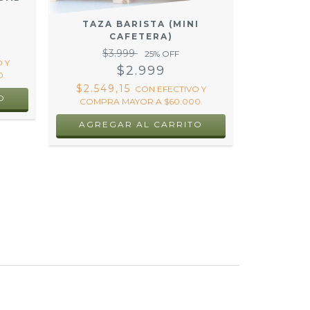
TAZA BARISTA (MINI
CAFETERA)
$3.999
25
% OFF
 Y
$2.999
.
$2.549,15
CON
EFECTIVO Y
O
COMPRA MAYOR A $60.000.
AGREGAR AL CARRITO