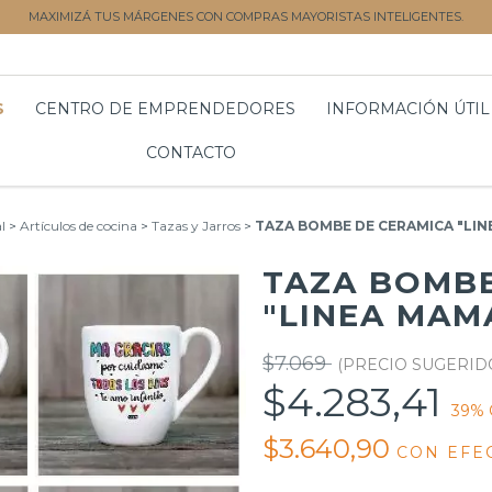
MAXIMIZÁ TUS MÁRGENES CON COMPRAS MAYORISTAS INTELIGENTES.
S
CENTRO DE EMPRENDEDORES
INFORMACIÓN ÚTIL
CONTACTO
l
>
Artículos de cocina
>
Tazas y Jarros
>
TAZA BOMBE DE CERAMICA "LIN
TAZA BOMBE
"LINEA MAM
$7.069
$4.283,41
39
% 
$3.640,90
CON
EFE