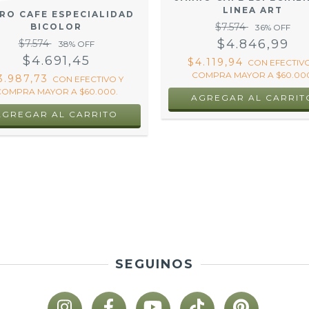
LINEA ART
RO CAFE ESPECIALIDAD
$7.574
BICOLOR
36
% OFF
$4.846,99
$7.574
38
% OFF
$4.691,45
$4.119,94
CON
EFECTIVO
COMPRA MAYOR A $60.000
3.987,73
CON
EFECTIVO Y
COMPRA MAYOR A $60.000.
AGREGAR AL CARRIT
AGREGAR AL CARRITO
SEGUINOS