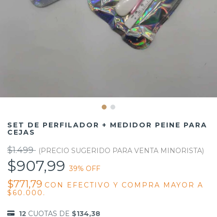
SET DE PERFILADOR + MEDIDOR PEINE PARA
CEJAS
$1.499
$907,99
39
% OFF
$771,79
CON
EFECTIVO Y COMPRA MAYOR A
$60.000.
12
CUOTAS DE
$134,38