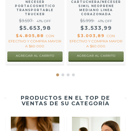
NECESER
CARTUCHERA/NECESER
PORTACOSMETICO
SIMIL NEOPRENE
TRANSPORTABLE
MEDIANO LINEA
TRUCKER
CORAZONADA
$9.597
$5.999
41
% OFF
41
% OFF
$5.653,98
$3.533,99
$4.805,88
$3.003,89
O
CON
CON
.
EFECTIVO Y COMPRA MAYOR
EFECTIVO Y COMPRA MAYOR
A $60.000.
A $60.000.
AGREGAR AL CARRITO
AGREGAR AL CARRITO
PRODUCTOS EN EL TOP DE
VENTAS DE SU CATEGORÍA