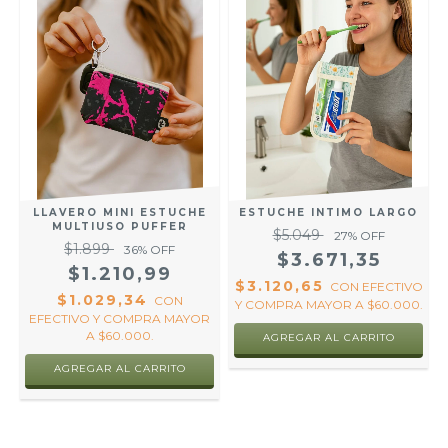
LLAVERO MINI ESTUCHE
ESTUCHE INTIMO LARGO
MULTIUSO PUFFER
$5.049
27
% OFF
$1.899
36
% OFF
$3.671,35
$1.210,99
$3.120,65
CON
EFECTIVO
$1.029,34
CON
Y COMPRA MAYOR A $60.000.
R
EFECTIVO Y COMPRA MAYOR
A $60.000.
AGREGAR AL CARRITO
AGREGAR AL CARRITO