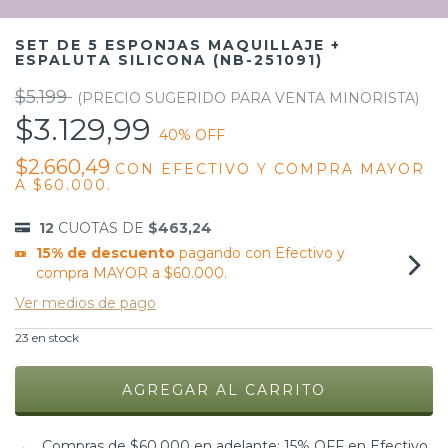
SET DE 5 ESPONJAS MAQUILLAJE +
ESPALUTA SILICONA (NB-251091)
$5.199
$3.129,99
40
% OFF
$2.660,49
CON
EFECTIVO Y COMPRA MAYOR
A $60.000.
12
CUOTAS DE
$463,24
15% de descuento
pagando con Efectivo y
compra MAYOR a $60.000.
Ver medios de pago
23
en stock
Compras de $60.000 en adelante: 15% OFF en Efectivo