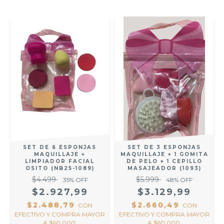
SET DE 6 ESPONJAS
SET DE 3 ESPONJAS
MAQUILLAJE +
MAQUILLAJE + 1 GOMITA
LIMPIADOR FACIAL
DE PELO + 1 CEPILLO
OSITO (NB25-1089)
MASAJEADOR (1093)
$4.499
$5.999
35
% OFF
48
% OFF
$2.927,99
$3.129,99
Y
$2.488,79
$2.660,49
CON
CON
EFECTIVO Y COMPRA MAYOR
EFECTIVO Y COMPRA MAYOR
A $60.000.
A $60.000.