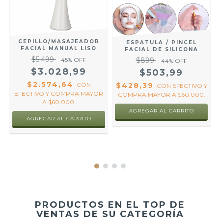
CEPILLO/MASAJEADOR
ESPATULA / PINCEL
FACIAL MANUAL LISO
FACIAL DE SILICONA
$5.499
$899
45
% OFF
44
% OFF
$3.028,99
$503,99
$2.574,64
$428,39
CON
CON
EFECTIVO Y
EFECTIVO Y COMPRA MAYOR
R
COMPRA MAYOR A $60.000.
A $60.000.
PRODUCTOS EN EL TOP DE
VENTAS DE SU CATEGORÍA