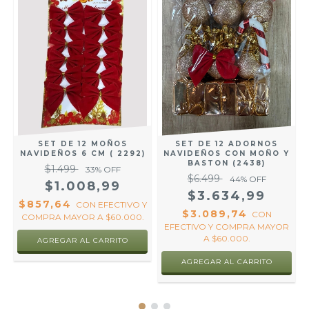
SET DE 12 MOÑOS
SET DE 12 ADORNOS
NAVIDEÑOS 6 CM ( 2292)
NAVIDEÑOS CON MOÑO Y
BASTON (2438)
$1.499
33
% OFF
$6.499
44
% OFF
R
$1.008,99
$3.634,99
$857,64
CON
EFECTIVO Y
$3.089,74
CON
COMPRA MAYOR A $60.000.
EFECTIVO Y COMPRA MAYOR
A $60.000.