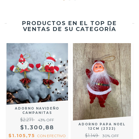
PRODUCTOS EN EL TOP DE
VENTAS DE SU CATEGORÍA
ADORNO NAVIDEÑO
CAMPANITAS
$2.271
43
% OFF
ADORNO PAPA NOEL
$1.300,88
S
12CM (2322)
$1.105,75
$1.149
CON
EFECTIVO
30
% OFF