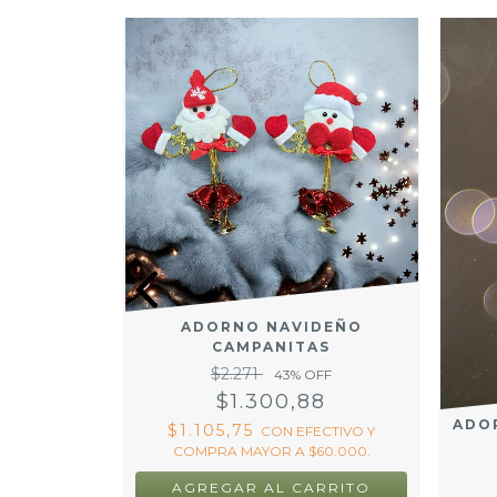
TAS 6 CM
ADORNO NAVIDEÑO
CAMPANITAS
OFF
$2.271
43
% OFF
99
$1.300,88
FECTIVO Y
ADO
$1.105,75
CON
EFECTIVO Y
60.000.
COMPRA MAYOR A $60.000.
RRITO
AGREGAR AL CARRITO