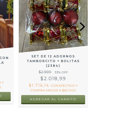
SET DE 12 ADORNOS
SET
 CON
TAMBORCITO + BOLITAS
NAVI
LA
(2384)
TORNA
$2.999
$1
33
% OFF
$2.018,99
$
 Y
$1.716,14
$8.58
CON
EFECTIVO Y
.
COMPRA MAYOR A $60.000.
COMPRA
O
AGRE