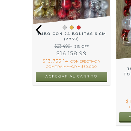
TUBO CON 24 BOLITAS 6 CM
(2759)
$23.499
31
% OFF
$16.158,99
$13.735,14
CON
EFECTIVO Y
 PELUSA 3
COMPRA MAYOR A $60.000.
T
TO
FF
AGREGAR AL CARRITO
6
VO Y COMPRA
00.
$
RRITO