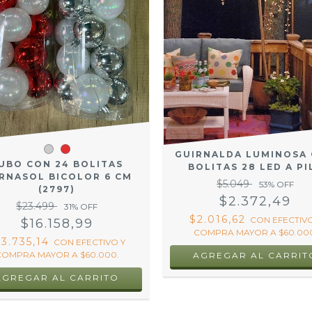
GUIRNALDA LUMINOSA
UBO CON 24 BOLITAS
BOLITAS 28 LED A PI
RNASOL BICOLOR 6 CM
$5.049
53
% OFF
(2797)
$2.372,49
$23.499
31
% OFF
$2.016,62
CON
EFECTIVO
$16.158,99
COMPRA MAYOR A $60.000
13.735,14
CON
EFECTIVO Y
COMPRA MAYOR A $60.000.
AGREGAR AL CARRIT
AGREGAR AL CARRITO