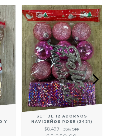
S
SET DE 12 ADORNOS
SET 
O Y
NAVIDEÑOS ROSE (2421)
TAMBOR
$8.499
38
% OFF
$