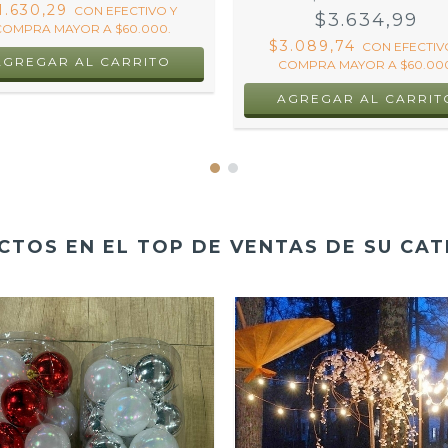
1.630,29
CON
EFECTIVO Y
$3.634,99
COMPRA MAYOR A $60.000.
$3.089,74
CON
EFECTIV
AGREGAR AL CARRITO
COMPRA MAYOR A $60.000
TOS EN EL TOP DE VENTAS DE SU CA