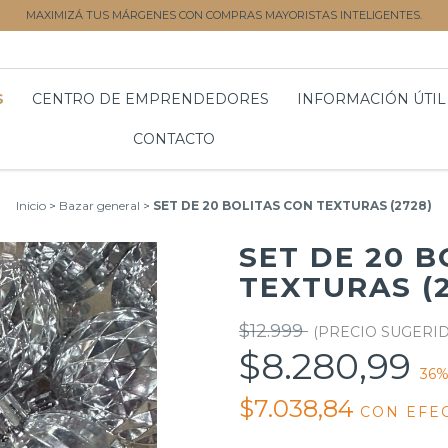
MAXIMIZÁ TUS MÁRGENES CON COMPRAS MAYORISTAS INTELIGENTES.
S
CENTRO DE EMPRENDEDORES
INFORMACIÓN ÚTIL
CONTACTO
Inicio
>
Bazar general
>
SET DE 20 BOLITAS CON TEXTURAS (2728)
SET DE 20 B
TEXTURAS (2
$12.999
$8.280,99
36
%
$7.038,84
CON
EFE