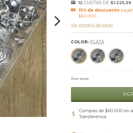
12
CUOTAS DE
$1.225,59
15% de descuento
pagan
$60.000.
Ver medios de pago
COLOR:
PLATA
15
en stock
Compras de $60.000 en ad
Transferencia