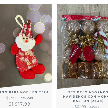
SET DE 12 ADORNO
RNO PAPA NOEL EN TELA
NAVIDEÑOS CON MOÑ
$2.999
36
% OFF
BASTON (2438)
$1.917,99
$6.499
44
% OFF