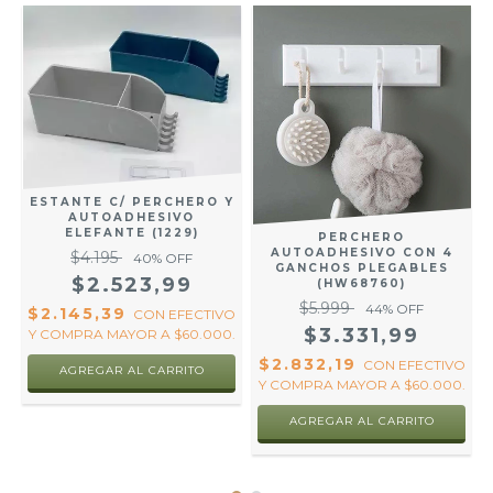
ESTANTE C/ PERCHERO Y
AUTOADHESIVO
ELEFANTE (1229)
S
PERCHERO
O
AUTOADHESIVO CON 4
$4.195
40
% OFF
GANCHOS PLEGABLES
$2.523,99
(HW68760)
$5.999
44
% OFF
$2.145,39
CON
EFECTIVO
$3.331,99
Y COMPRA MAYOR A $60.000.
$2.832,19
CON
EFECTIVO
R
AGREGAR AL CARRITO
Y COMPRA MAYOR A $60.000.
AGREGAR AL CARRITO