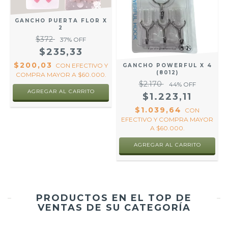
GANCHO PUERTA FLOR X
2
$372
37
% OFF
$235,33
$200,03
CON
EFECTIVO Y
GANCHO POWERFUL X 4
(8012)
COMPRA MAYOR A $60.000.
$2.170
44
% OFF
AGREGAR AL CARRITO
$1.223,11
$1.039,64
CON
EFECTIVO Y COMPRA MAYOR
A $60.000.
PRODUCTOS EN EL TOP DE
VENTAS DE SU CATEGORÍA