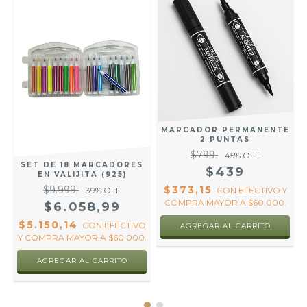
MARCADOR PERMANENTE
2 PUNTAS
$799
45
% OFF
SET DE 18 MARCADORES
$439
EN VALIJITA (925)
Y
$9.999
$373,15
39
% OFF
CON
EFECTIVO Y
COMPRA MAYOR A $60.000.
$6.058,99
$5.150,14
CON
EFECTIVO
Y COMPRA MAYOR A $60.000.