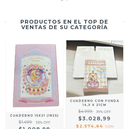
PRODUCTOS EN EL TOP DE
VENTAS DE SU CATEGORÍA
CUADERNO CON FUNDA
14,5 X 21CM
$4.999
39
% OFF
R
CUADERNO 15X21 (1825)
$3.028,99
$1.499
33
% OFF
$2.574,64
CON