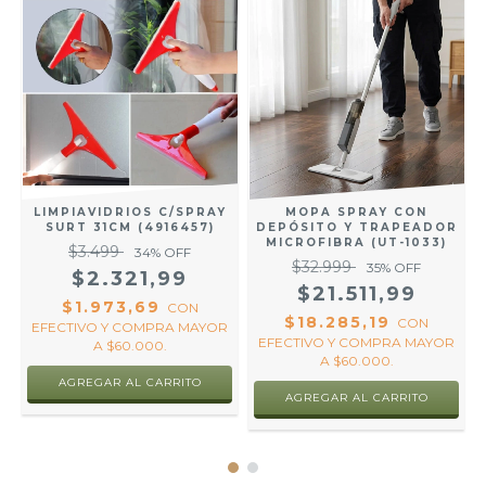
LIMPIAVIDRIOS C/SPRAY
MOPA SPRAY CON
SURT 31CM (4916457)
DEPÓSITO Y TRAPEADOR
MICROFIBRA (UT-1033)
$3.499
34
% OFF
$32.999
35
% OFF
$2.321,99
$21.511,99
$1.973,69
O
CON
$18.285,19
CON
.
EFECTIVO Y COMPRA MAYOR
EFECTIVO Y COMPRA MAYOR
A $60.000.
A $60.000.