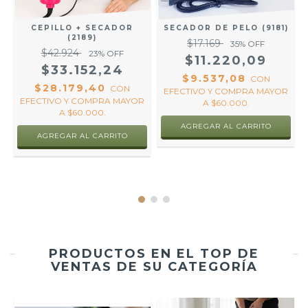
CEPILLO + SECADOR
SECADOR DE PELO (9181)
(2189)
$17.169
35
% OFF
$42.924
23
% OFF
$11.220,09
$33.152,24
$9.537,08
CON
$28.179,40
R
CON
EFECTIVO Y COMPRA MAYOR
EFECTIVO Y COMPRA MAYOR
A $60.000.
A $60.000.
PRODUCTOS EN EL TOP DE
VENTAS DE SU CATEGORÍA