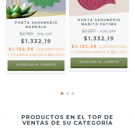
PORTA SAHUMERIO
PORTA SAHUMERIO
MANITO FÁTIMA
S
MANDALA
$2.237
40
% OFF
$2.199
39
% OFF
$1.332,19
$1.332,19
$1.132,36
CON
EFECTIVO
$1.132,36
CON
EFECTIVO
Y COMPRA MAYOR A $60.000.
R
Y COMPRA MAYOR A $60.000.
AGREGAR AL CARRITO
AGREGAR AL CARRITO
PRODUCTOS EN EL TOP DE
VENTAS DE SU CATEGORÍA