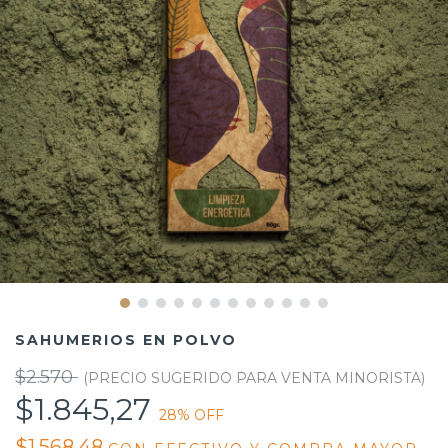
SAHUMERIOS EN POLVO
$2.570
$1.845,27
28
% OFF
$1.568,48