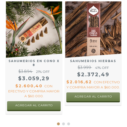
S
SAHUMERIOS EN CONO X
SAHUMERIOS HIERBAS
8
$3.999
41
% OFF
$3.894
21
% OFF
$2.372,49
$3.059,29
$2.016,62
CON
EFECTIVO
$2.600,40
CON
Y COMPRA MAYOR A $60.000.
R
EFECTIVO Y COMPRA MAYOR
A $60.000.
AGREGAR AL CARRITO
AGREGAR AL CARRITO