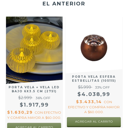
EL ANTERIOR
PORTA VELA ESFERA
ESTRELLITAS (105115)
$5.999
33
% OFF
PORTA VELA + VELA LED
BAJO 6X3.5 CM (2751)
$4.038,99
$2.999
36
% OFF
$3.433,14
CON
$1.917,99
EFECTIVO Y COMPRA MAYOR
A $60.000.
$1.630,29
CON
EFECTIVO
Y COMPRA MAYOR A $60.000.
R