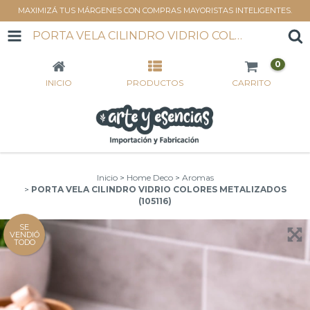
MAXIMIZÁ TUS MÁRGENES CON COMPRAS MAYORISTAS INTELIGENTES.
PORTA VELA CILINDRO VIDRIO COLORES METALIZADOS (105116)
0
INICIO
PRODUCTOS
CARRITO
Inicio
>
Home Deco
>
Aromas
>
PORTA VELA CILINDRO VIDRIO COLORES METALIZADOS
(105116)
SE
VENDIÓ
TODO