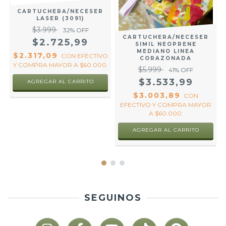
CARTUCHERA/NECESER
LASER (3091)
$3.999
32
% OFF
CARTUCHERA/NECESER
$2.725,99
SIMIL NEOPRENE
O
MEDIANO LINEA
$2.317,09
CON
EFECTIVO
.
CORAZONADA
Y COMPRA MAYOR A $60.000.
$5.999
41
% OFF
$3.533,99
AGREGAR AL CARRITO
$3.003,89
CON
EFECTIVO Y COMPRA MAYOR
A $60.000.
AGREGAR AL CARRITO
SEGUINOS