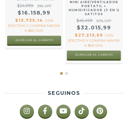
MINI AIRE/VENTILADOR
$24.999
35
% OFF
PORTATIL +
HUMIDIFICADOR (3 EN 1)
$16.158,99
GATITOS
$13.735,14
$45.499
R
CON
30
% OFF
EFECTIVO Y COMPRA MAYOR
$32.015,99
A $60.000.
$27.213,59
CON
EFECTIVO Y COMPRA MAYOR
A $60.000.
AGREGAR AL CARRITO
SEGUINOS