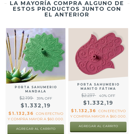
LA MAYORÍA COMPRA ALGUNO DE
ESTOS PRODUCTOS JUNTO CON
EL ANTERIOR
PORTA SAHUMERIO
PORTA SAHUMERIO
MANITO FÁTIMA
MANDALA
$2.237
40
% OFF
$2.199
39
% OFF
$1.332,19
$1.332,19
$1.132,36
CON
EFECTIVO
$1.132,36
CON
EFECTIVO
Y COMPRA MAYOR A $60.000.
Y COMPRA MAYOR A $60.000.
R
AGREGAR AL CARRITO
AGREGAR AL CARRITO