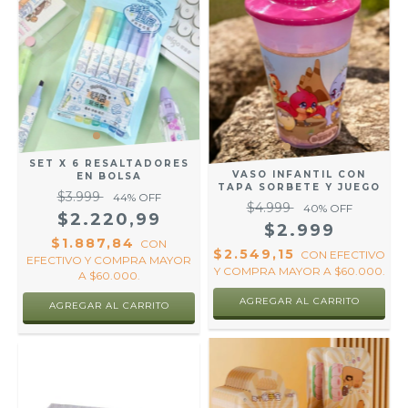
SET X 6 RESALTADORES
VASO INFANTIL CON
EN BOLSA
TAPA SORBETE Y JUEGO
$3.999
44
% OFF
$4.999
40
% OFF
$2.220,99
$2.999
$1.887,84
CON
$2.549,15
CON
EFECTIVO
EFECTIVO Y COMPRA MAYOR
Y COMPRA MAYOR A $60.000.
A $60.000.
AGREGAR AL CARRITO
AGREGAR AL CARRITO