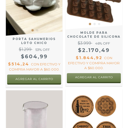
MOLDE PARA
CHOCOLATE DE SILICONA
PORTA SAHUMERIOS
$3.999
46
% OFF
LOTO CHICO
$1.299
$2.170,49
53
% OFF
$604,99
$1.844,92
CON
EFECTIVO Y COMPRA MAYOR
$514,24
CON
EFECTIVO Y
A $60.000.
COMPRA MAYOR A $60.000.
AGREGAR AL CARRITO