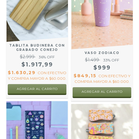
TABLITA BUDINERA CON
GRABADO CONEJO
VASO ZODIACO
$2.999
36
% OFF
$1.499
33
% OFF
$1.917,99
$999
$1.630,29
CON
EFECTIVO
$849,15
CON
EFECTIVO Y
Y COMPRA MAYOR A $60.000.
COMPRA MAYOR A $60.000.
AGREGAR AL CARRITO