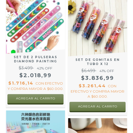
SET DE 2 PULSERAS
SET DE GOMITAS EN
DIAMOND PAINTING
TUBO X 12
$3.499
42
% OFF
$6.499
41
% OFF
$2.018,99
$3.836,99
$1.716,14
CON
EFECTIVO
$3.261,44
CON
Y COMPRA MAYOR A $60.000.
EFECTIVO Y COMPRA MAYOR
A $60.000.
AGREGAR AL CARRITO