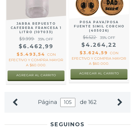
POSA PAVA/POSA
JARRA REPUESTO
FUENTE SIMIL CORCHO
CAFERERA FRANCESA 1
(405026)
LITRO (107033)
$6.522
35
% OFF
$9.999
35
% OFF
$4.264,22
$6.462,99
$3.624,59
CON
$5.493,54
CON
EFECTIVO Y COMPRA MAYOR
EFECTIVO Y COMPRA MAYOR
A $60.000.
A $60.000.
AGREGAR AL CARRITO
Página
de 162
SEGUINOS