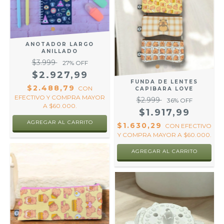
ANOTADOR LARGO
ANILLADO
$3.999
27
% OFF
$2.927,99
FUNDA DE LENTES
$2.488,79
CON
CAPIBARA LOVE
EFECTIVO Y COMPRA MAYOR
$2.999
36
% OFF
A $60.000.
$1.917,99
AGREGAR AL CARRITO
$1.630,29
CON
EFECTIVO
Y COMPRA MAYOR A $60.000.
AGREGAR AL CARRITO