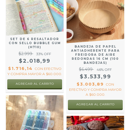
SET DE 6 RESALTADOR
CON SELLO BUBBLE GUM
BANDEJA DE PAPEL
(H710)
ANTIADHERENTE PARA
$2.999
33
% OFF
FREIDORA DE AIRE
REDONDAS 16 CM (100
$2.018,99
BANDEJAS)
$1.716,14
CON
EFECTIVO
$6.499
46
% OFF
Y COMPRA MAYOR A $60.000.
$3.533,99
$3.003,89
CON
EFECTIVO Y COMPRA MAYOR
A $60.000.