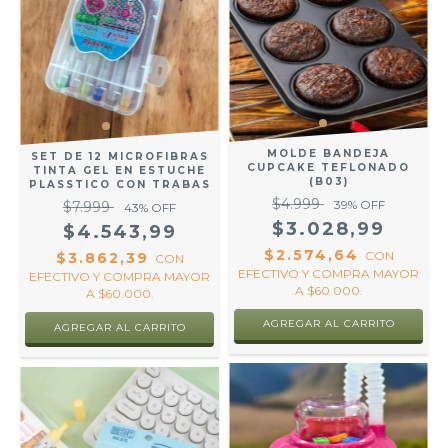
MOLDE BANDEJA
SET DE 12 MICROFIBRAS
CUPCAKE TEFLONADO
TINTA GEL EN ESTUCHE
(B03)
PLASSTICO CON TRABAS
$4.999
39
% OFF
$7.999
43
% OFF
$3.028,99
$4.543,99
$2.574,64
CON
$3.862,39
CON
EFECTIVO Y COMPRA MAYOR
EFECTIVO Y COMPRA MAYOR
A $60.000.
A $60.000.
AGREGAR AL CARRITO