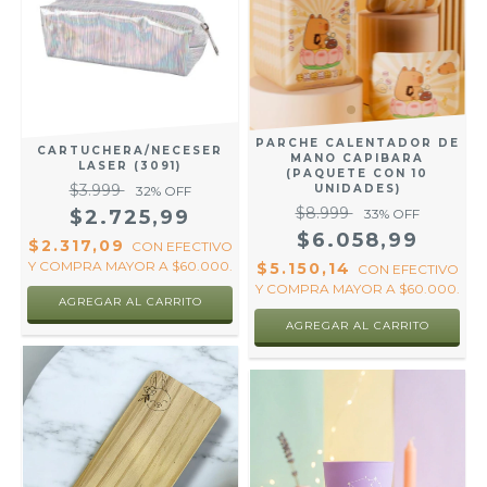
PARCHE CALENTADOR DE
CARTUCHERA/NECESER
MANO CAPIBARA
LASER (3091)
(PAQUETE CON 10
$3.999
UNIDADES)
32
% OFF
$8.999
$2.725,99
33
% OFF
$6.058,99
$2.317,09
CON
EFECTIVO
Y COMPRA MAYOR A $60.000.
$5.150,14
CON
EFECTIVO
Y COMPRA MAYOR A $60.000.
AGREGAR AL CARRITO