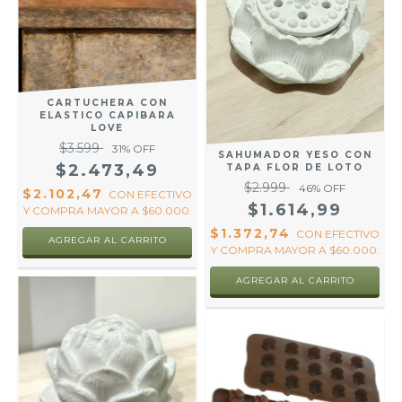
CARTUCHERA CON
ELASTICO CAPIBARA
LOVE
$3.599
31
% OFF
SAHUMADOR YESO CON
$2.473,49
TAPA FLOR DE LOTO
$2.999
46
% OFF
$2.102,47
CON
EFECTIVO
$1.614,99
Y COMPRA MAYOR A $60.000.
$1.372,74
CON
EFECTIVO
AGREGAR AL CARRITO
Y COMPRA MAYOR A $60.000.