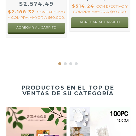
$2.574,49
$514,24
CON
EFECTIVO Y
$2.188,32
COMPRA MAYOR A $60.000.
CON
EFECTIVO
Y COMPRA MAYOR A $60.000.
R
AGREGAR AL CARRITO
PRODUCTOS EN EL TOP DE
VENTAS DE SU CATEGORÍA