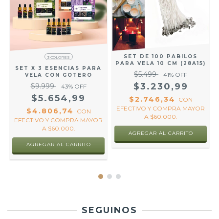
SET DE 100 PABILOS
3 COLORES
PARA VELA 10 CM (28A15)
SET X 3 ESENCIAS PARA
$5.499
41
% OFF
VELA CON GOTERO
$3.230,99
$9.999
43
% OFF
$5.654,99
$2.746,34
CON
EFECTIVO Y COMPRA MAYOR
$4.806,74
CON
R
A $60.000.
EFECTIVO Y COMPRA MAYOR
A $60.000.
AGREGAR AL CARRITO
SEGUINOS