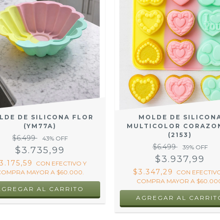
LDE DE SILICONA FLOR
MOLDE DE SILICON
(YM77A)
MULTICOLOR CORAZO
(2153)
$6.499
43
% OFF
$6.499
39
% OFF
$3.735,99
$3.937,99
3.175,59
CON
EFECTIVO Y
$3.347,29
COMPRA MAYOR A $60.000.
CON
EFECTIVO
COMPRA MAYOR A $60.000