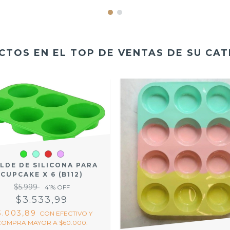
TOS EN EL TOP DE VENTAS DE SU CA
LDE DE SILICONA PARA
CUPCAKE X 6 (B112)
$5.999
41
% OFF
$3.533,99
3.003,89
CON
EFECTIVO Y
COMPRA MAYOR A $60.000.