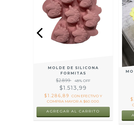
NA PARA
12
OFF
9
MOLDE DE SILICONA
ECTIVO Y
MO
FORMITAS
60.000.
$2.899
48
% OFF
$1.513,99
$1.286,89
CON
EFECTIVO Y
$
COMPRA MAYOR A $60.000.
AGREGAR AL CARRITO