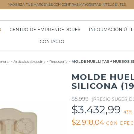
MAXIMIZÁ TUS MÁRGENES CON COMPRAS MAYORISTAS INTELIGENTES.
S
CENTRO DE EMPRENDEDORES
INFORMACIÓN ÚTIL
CONTACTO
eneral
>
Artículos de cocina
>
Repostería
>
MOLDE HUELLITAS + HUESOS SI
MOLDE HUEL
SILICONA (1
$5.999
$3.432,99
43
%
$2.918,04
CON
EFEC