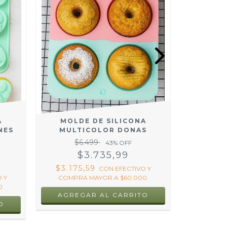
A
MOLDE DE SILICONA
MOLD
NES
MULTICOLOR DONAS
MULTI
$6.499
$
43
% OFF
$3.735,99
$3.175,59
$3.00
CON
EFECTIVO Y
 Y
COMPRA MAYOR A $60.000.
COMPRA
.