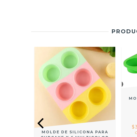
PRODUC
MO
$
HORNO
MOLDE DE SILICONA PARA