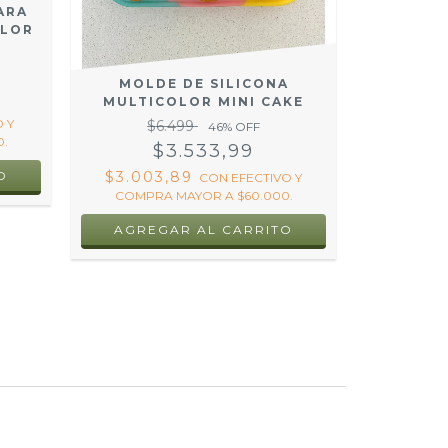
ARA
OLOR
MOLDE DE SILICONA
MOLDE P
MULTICOLOR MINI CAKE
MULTI
 Y
$6.499
46
% OFF
.
$
$3.533,99
$3.003,89
CON
EFECTIVO Y
$3.43
COMPRA MAYOR A $60.000.
COMPRA