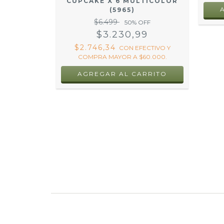
ONA (C20)
CUPCAKE X 6 MULTICOLOR
(5965)
OFF
$6.499
50
% OFF
$3.230,99
ECTIVO Y
$2.746,34
60.000.
CON
EFECTIVO Y
COMPRA MAYOR A $60.000.