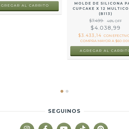
MOLDE DE SILICONA P
AGREGAR AL CARRITO
CUPCAKE X 12 MULTIC
(B113)
$7.499
46
% OFF
$4.038,99
$3.433,14
CON
EFECTIVO
COMPRA MAYOR A $60.000
SEGUINOS