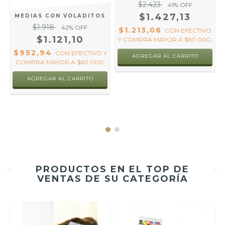
$2.423
41
% OFF
$1.427,13
MEDIAS CON VOLADITOS
$1.918
42
% OFF
$1.213,06
CON
EFECTIVO
$1.121,10
Y COMPRA MAYOR A $60.000.
$952,94
CON
EFECTIVO Y
AGREGAR AL CARRITO
COMPRA MAYOR A $60.000.
R
AGREGAR AL CARRITO
PRODUCTOS EN EL TOP DE
VENTAS DE SU CATEGORÍA