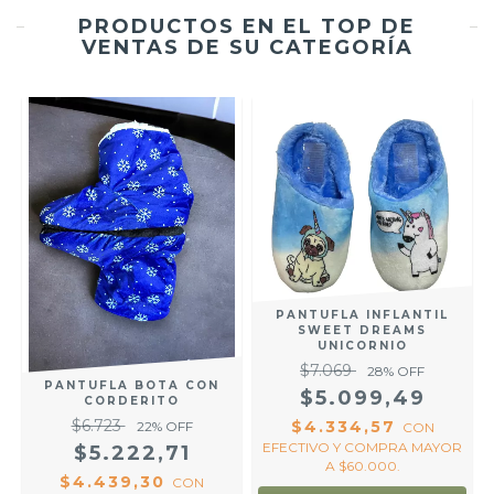
PRODUCTOS EN EL TOP DE
VENTAS DE SU CATEGORÍA
PANTUFLA INFLANTIL
SWEET DREAMS
UNICORNIO
O
$7.069
28
% OFF
.
PANTUFLA BOTA CON
$5.099,49
CORDERITO
$6.723
$4.334,57
22
% OFF
CON
EFECTIVO Y COMPRA MAYOR
$5.222,71
A $60.000.
$4.439,30
CON