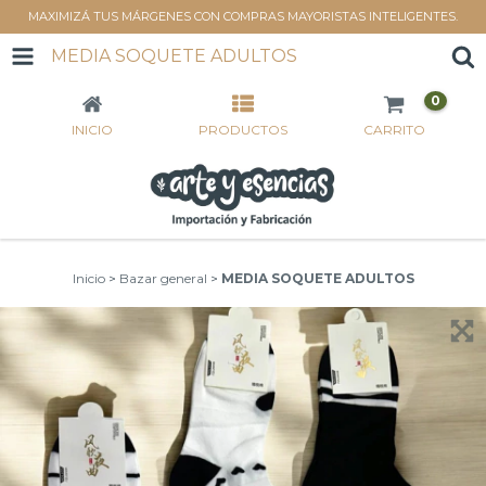
MAXIMIZÁ TUS MÁRGENES CON COMPRAS MAYORISTAS INTELIGENTES.
MEDIA SOQUETE ADULTOS
0
INICIO
PRODUCTOS
CARRITO
Inicio
>
Bazar general
>
MEDIA SOQUETE ADULTOS