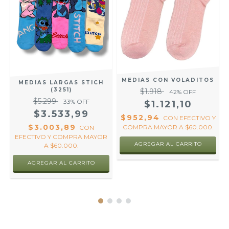
MEDIAS CON VOLADITOS
MEDIAS LARGAS STICH
(3251)
$1.918
42
% OFF
$5.299
33
% OFF
$1.121,10
$3.533,99
$952,94
CON
EFECTIVO Y
$3.003,89
COMPRA MAYOR A $60.000.
O
CON
.
EFECTIVO Y COMPRA MAYOR
AGREGAR AL CARRITO
A $60.000.