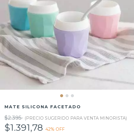
MATE SILICONA FACETADO
$2.395
$1.391,78
42
% OFF