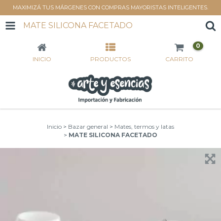
MAXIMIZÁ TUS MÁRGENES CON COMPRAS MAYORISTAS INTELIGENTES.
MATE SILICONA FACETADO
0
INICIO
PRODUCTOS
CARRITO
Inicio
>
Bazar general
>
Mates, termos y latas
>
MATE SILICONA FACETADO