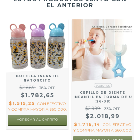
EL ANTERIOR
S
BOTELLA INFANTIL
RATONCITO
2 COLORES
$2.889
38
% OFF
CEPILLO DE DIENTE
$1.782,65
O
INFANTIL EN FORMA DE U
(26-38)
.
$1.515,25
CON
EFECTIVO
$2.999
33
% OFF
Y COMPRA MAYOR A $60.000.
$2.018,99
AGREGAR AL CARRITO
$1.716,14
CON
EFECTIVO
Y COMPRA MAYOR A $60.000.