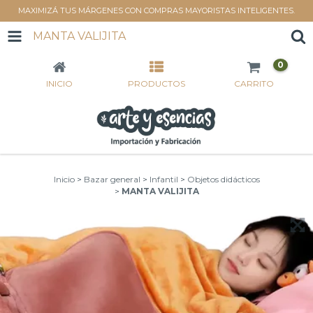
MAXIMIZÁ TUS MÁRGENES CON COMPRAS MAYORISTAS INTELIGENTES.
MANTA VALIJITA
0
INICIO
PRODUCTOS
CARRITO
Inicio
>
Bazar general
>
Infantil
>
Objetos didácticos
>
MANTA VALIJITA