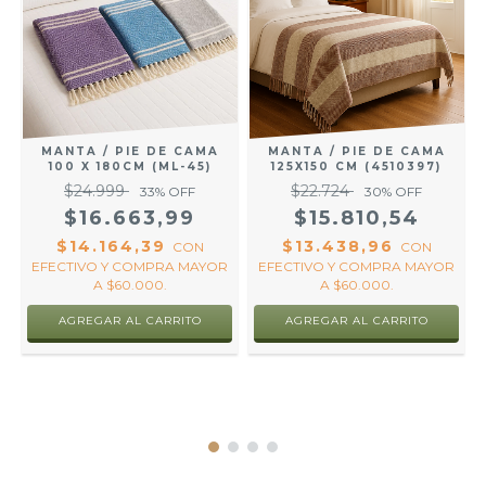
MANTA / PIE DE CAMA
MANTA / PIE DE CAMA
100 X 180CM (ML-45)
125X150 CM (4510397)
$24.999
$22.724
33
% OFF
30
% OFF
$16.663,99
$15.810,54
$14.164,39
$13.438,96
R
CON
CON
EFECTIVO Y COMPRA MAYOR
EFECTIVO Y COMPRA MAYOR
A $60.000.
A $60.000.
AGREGAR AL CARRITO
AGREGAR AL CARRITO