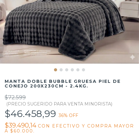
MANTA DOBLE BUBBLE GRUESA PIEL DE
CONEJO 200X230CM - 2.4KG.
$72.599
$46.458,99
36
% OFF
$39.490,14
CON
EFECTIVO Y COMPRA MAYOR
A $60.000.