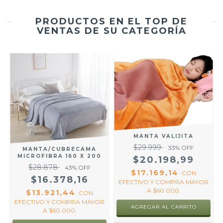
PRODUCTOS EN EL TOP DE
VENTAS DE SU CATEGORÍA
MANTA VALIJITA
$29.999
33
% OFF
MANTA/CUBRECAMA
MICROFIBRA 160 X 200
$20.198,99
$28.878
43
% OFF
$17.169,14
CON
$16.378,16
EFECTIVO Y COMPRA MAYOR
A $60.000.
$13.921,44
CON
EFECTIVO Y COMPRA MAYOR
AGREGAR AL CARRITO
A $60.000.
R