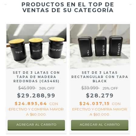
PRODUCTOS EN EL TOP DE
VENTAS DE SU CATEGORÍA
SET DE 3 LATAS CON
SET DE 3 LATAS
TAPA DE MADERA
RECTANGULAR CON TAPA
REDONDAS (CA5465)
BLACK
$45.999
$39.999
36
% OFF
29
% OFF
$29.288,99
$28.279
$24.895,64
$24.037,15
CON
CON
EFECTIVO Y COMPRA MAYOR
EFECTIVO Y COMPRA MAYOR
R
A $60.000.
A $60.000.