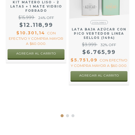
KIT MATERO LISO - 2
LATAS + 1 MATE VIDRIO
FORRADO
$15.999
24
% OFF
2 COLORES
$12.118,99
LATA BAJA AZÚCAR CON
$10.301,14
CON
PICO VERTEDOR LINEA
SELLOS (1494)
EFECTIVO Y COMPRA MAYOR
A $60.000.
$9.999
32
% OFF
$6.765,99
AGREGAR AL CARRITO
$5.751,09
CON
EFECTIVO
Y COMPRA MAYOR A $60.000.
AGREGAR AL CARRITO
R