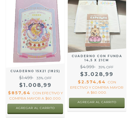
CUADERNO CON FUNDA
14,5 X 21CM
$4.999
39
% OFF
CUADERNO 15X21 (1825)
$3.028,99
$1.499
33
% OFF
$2.574,64
CON
$1.008,99
EFECTIVO Y COMPRA MAYOR
$857,64
A $60.000.
CON
EFECTIVO Y
COMPRA MAYOR A $60.000.
AGREGAR AL CARRITO
AGREGAR AL CARRITO