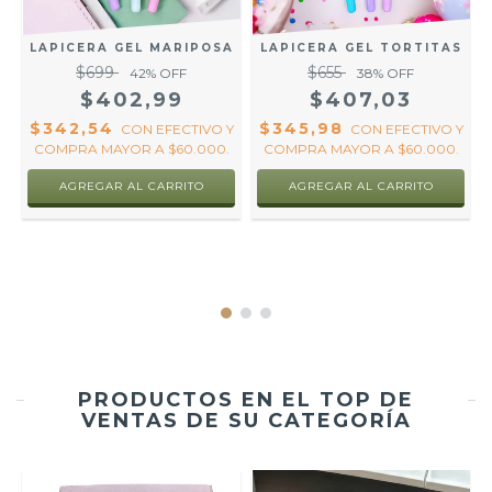
LAPICERA GEL MARIPOSA
LAPICERA GEL TORTITAS
$699
$655
42
% OFF
38
% OFF
$402,99
$407,03
$342,54
$345,98
CON
EFECTIVO Y
CON
EFECTIVO Y
COMPRA MAYOR A $60.000.
COMPRA MAYOR A $60.000.
Y
PRODUCTOS EN EL TOP DE
VENTAS DE SU CATEGORÍA