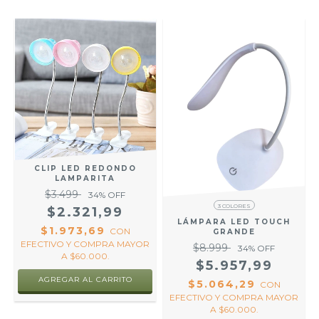
CLIP LED REDONDO
LAMPARITA
$3.499
34
% OFF
3 COLORES
$2.321,99
LÁMPARA LED TOUCH
$1.973,69
CON
GRANDE
O
EFECTIVO Y COMPRA MAYOR
$8.999
34
% OFF
.
A $60.000.
$5.957,99
AGREGAR AL CARRITO
$5.064,29
CON
EFECTIVO Y COMPRA MAYOR
A $60.000.