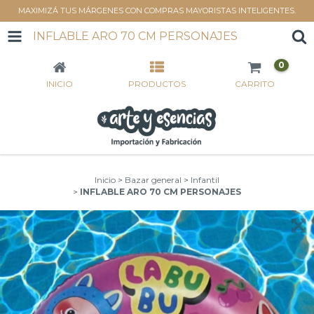
MAXIMIZÁ TUS MÁRGENES CON COMPRAS MAYORISTAS INTELIGENTES.
INFLABLE ARO 70 CM PERSONAJES
0
INICIO
PRODUCTOS
CARRITO
Inicio
>
Bazar general
>
Infantil
>
INFLABLE ARO 70 CM PERSONAJES