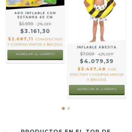
ARO INFLABLE CON
ESTAMPA 60 CM
$3.999
21
% OFF
$3.161,30
$2.687,11
CON
EFECTIVO
Y COMPRA MAYOR A $60.000.
INFLABLE ABEJITA
R
$7.069
42
% OFF
AGREGAR AL CARRITO
$4.079,39
$3.467,48
CON
EFECTIVO Y COMPRA MAYOR
A $60.000.
PRODUCTOS EN EL TOP DE