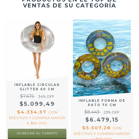
VENTAS DE SU CATEGORÍA
INFLABLE CIRCULAR
GLITTER 60 CM
$7.675
34
% OFF
INFLABLE FORMA DE
$5.099,49
PATO 70 CM
$4.334,57
$8.443
CON
23
% OFF
EFECTIVO Y COMPRA MAYOR
$6.479,15
A $60.000.
$5.507,28
CON
R
AGREGAR AL CARRITO
EFECTIVO Y COMPRA MAYOR
A $60.000.