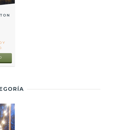
STON
O Y
.
O
TEGORÍA