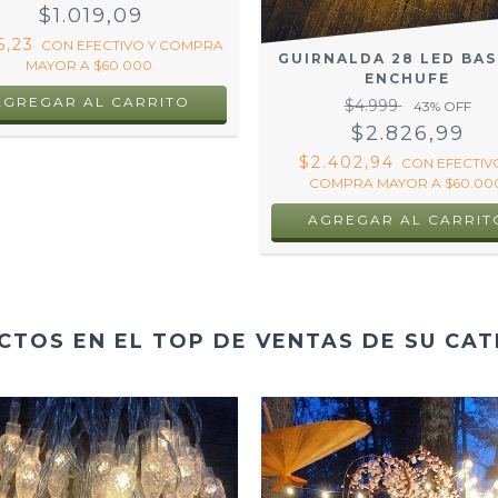
$1.514
33
% OFF
$1.019,09
6,23
CON
EFECTIVO Y COMPRA
GUIRNALDA 28 LED BA
MAYOR A $60.000.
ENCHUFE
AGREGAR AL CARRITO
$4.999
43
% OFF
$2.826,99
$2.402,94
CON
EFECTIV
COMPRA MAYOR A $60.000
AGREGAR AL CARRIT
TOS EN EL TOP DE VENTAS DE SU CA