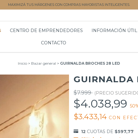
MAXIMIZÁ TUS MÁRGENES CON COMPRAS MAYORISTAS INTELIGENTES.
S
CENTRO DE EMPRENDEDORES
INFORMACIÓN ÚTIL
CONTACTO
Inicio
>
Bazar general
>
GUIRNALDA BROCHES 28 LED
GUIRNALDA 
$7.999
$4.038,99
50
$3.433,14
CON
EFEC
12
CUOTAS DE
$597,77