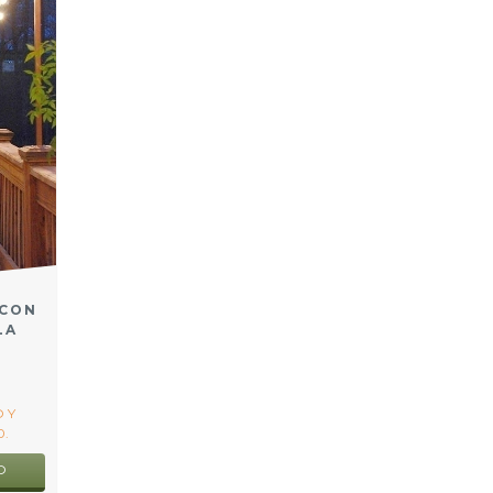
 CON
LA
 Y
.
O