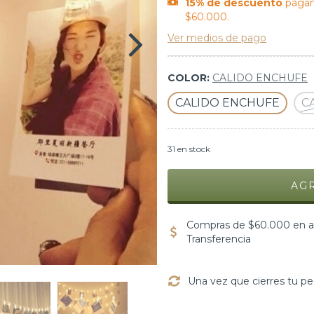
15% de descuento
pagan
$60.000.
Ver medios de pago
COLOR:
CALIDO ENCHUFE
CALIDO ENCHUFE
CA
31
en stock
Compras de $60.000 en ad
Transferencia
Una vez que cierres tu pe