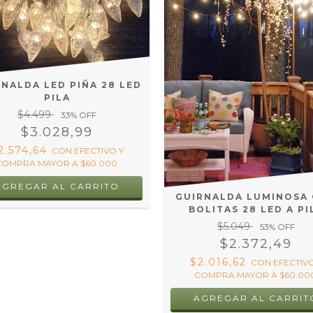
NALDA LED PIÑA 28 LED
PILA
$4.499
33
% OFF
$3.028,99
2.574,64
CON
EFECTIVO Y
COMPRA MAYOR A $60.000.
AGREGAR AL CARRITO
GUIRNALDA LUMINOSA
BOLITAS 28 LED A PI
$5.049
53
% OFF
$2.372,49
$2.016,62
CON
EFECTIVO
COMPRA MAYOR A $60.000
AGREGAR AL CARRIT