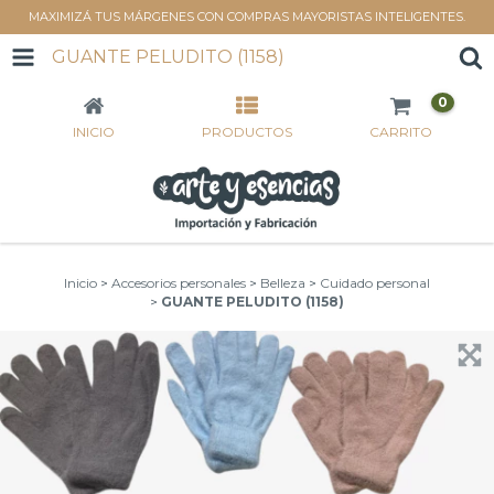
MAXIMIZÁ TUS MÁRGENES CON COMPRAS MAYORISTAS INTELIGENTES.
GUANTE PELUDITO (1158)
0
INICIO
PRODUCTOS
CARRITO
Inicio
>
Accesorios personales
>
Belleza
>
Cuidado personal
>
GUANTE PELUDITO (1158)