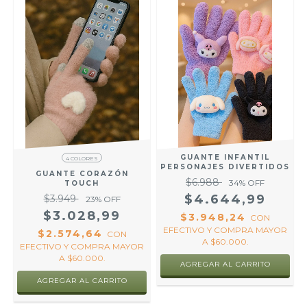
GUANTE INFANTIL
4 COLORES
PERSONAJES DIVERTIDOS
GUANTE CORAZÓN
O
$6.988
34
% OFF
TOUCH
.
$4.644,99
$3.949
23
% OFF
$3.028,99
$3.948,24
CON
EFECTIVO Y COMPRA MAYOR
$2.574,64
CON
A $60.000.
EFECTIVO Y COMPRA MAYOR
A $60.000.
AGREGAR AL CARRITO
AGREGAR AL CARRITO