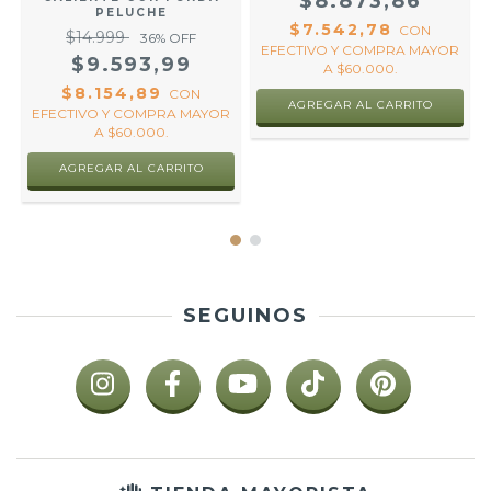
$8.873,86
PELUCHE
$7.542,78
CON
$14.999
36
% OFF
EFECTIVO Y COMPRA MAYOR
O
$9.593,99
A $60.000.
.
$8.154,89
CON
AGREGAR AL CARRITO
EFECTIVO Y COMPRA MAYOR
A $60.000.
AGREGAR AL CARRITO
SEGUINOS