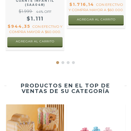
GUANTE INFANTIL
$1.716,14
O
CON
EFECTIVO
(SAA048)
.
Y COMPRA MAYOR A $60.000.
$1.999
44
% OFF
$1.111
AGREGAR AL CARRITO
$944,35
CON
EFECTIVO Y
COMPRA MAYOR A $60.000.
AGREGAR AL CARRITO
PRODUCTOS EN EL TOP DE
VENTAS DE SU CATEGORÍA