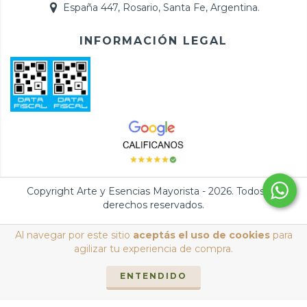
España 447, Rosario, Santa Fe, Argentina.
INFORMACIÓN LEGAL
Copyright Arte y Esencias Mayorista - 2026. Todos los
derechos reservados.
Defensa de las y los consumidores. Para reclamos
ingresá acá.
/
Al navegar por este sitio
aceptás el uso de cookies
para
Botón de arrepentimiento
agilizar tu experiencia de compra.
ENTENDIDO