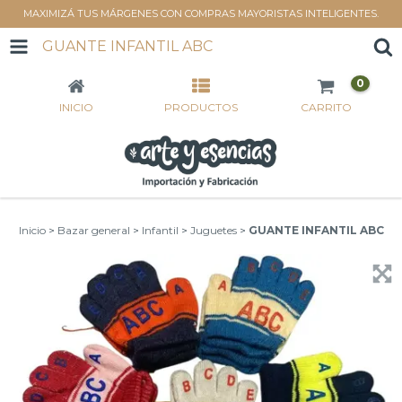
MAXIMIZÁ TUS MÁRGENES CON COMPRAS MAYORISTAS INTELIGENTES.
GUANTE INFANTIL ABC
0
INICIO
PRODUCTOS
CARRITO
Inicio
>
Bazar general
>
Infantil
>
Juguetes
>
GUANTE INFANTIL ABC