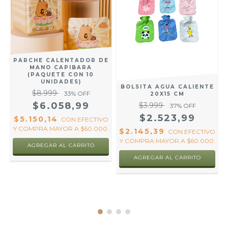
PARCHE CALENTADOR DE
MANO CAPIBARA
(PAQUETE CON 10
UNIDADES)
BOLSITA AGUA CALIENTE
$8.999
33
% OFF
20X15 CM
$6.058,99
$3.999
37
% OFF
$2.523,99
$5.150,14
CON
EFECTIVO
Y COMPRA MAYOR A $60.000.
$2.145,39
CON
EFECTIVO
Y COMPRA MAYOR A $60.000.
R
AGREGAR AL CARRITO