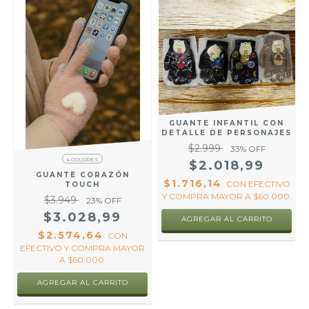
GUANTE INFANTIL CON
DETALLE DE PERSONAJES
$2.999
33
% OFF
4 COLORES
$2.018,99
GUANTE CORAZÓN
O
$1.716,14
CON
EFECTIVO
TOUCH
.
Y COMPRA MAYOR A $60.000.
$3.949
23
% OFF
$3.028,99
AGREGAR AL CARRITO
$2.574,64
CON
EFECTIVO Y COMPRA MAYOR
A $60.000.
AGREGAR AL CARRITO