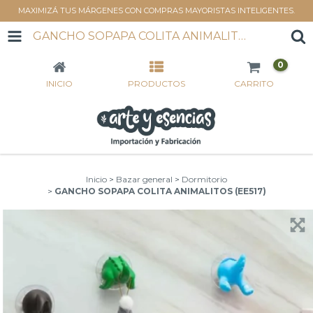
MAXIMIZÁ TUS MÁRGENES CON COMPRAS MAYORISTAS INTELIGENTES.
GANCHO SOPAPA COLITA ANIMALITOS (EE517)
0
INICIO
PRODUCTOS
CARRITO
Inicio
>
Bazar general
>
Dormitorio
>
GANCHO SOPAPA COLITA ANIMALITOS (EE517)