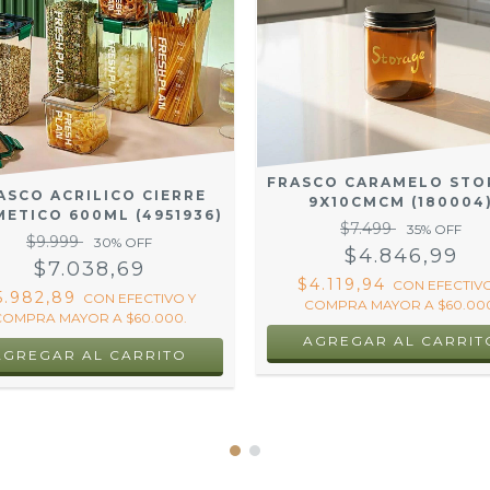
FRASCO CARAMELO STO
ASCO ACRILICO CIERRE
9X10CMCM (180004
ETICO 600ML (4951936)
$7.499
35
% OFF
$9.999
30
% OFF
$4.846,99
$7.038,69
$4.119,94
CON
EFECTIVO
5.982,89
CON
EFECTIVO Y
COMPRA MAYOR A $60.000
COMPRA MAYOR A $60.000.