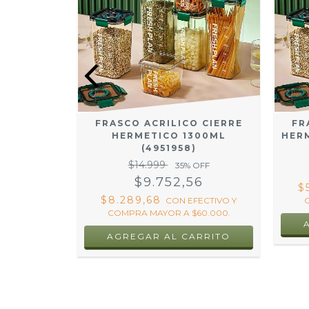
DO CON
CUCHARA
FRASCO ACRILICO CIERRE
FR
3062)
HERMETICO 1300ML
HERM
OFF
(4951958)
9
$14.999
35
% OFF
$9.752,56
FECTIVO Y
$
60.000.
$8.289,68
CON
EFECTIVO Y
COMPRA MAYOR A $60.000.