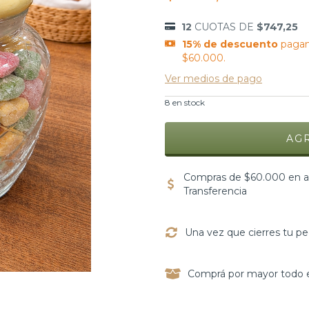
12
CUOTAS DE
$747,25
15% de descuento
pagan
$60.000.
Ver medios de pago
8
en stock
Compras de $60.000 en ad
Transferencia
Una vez que cierres tu pe
Comprá por mayor todo e