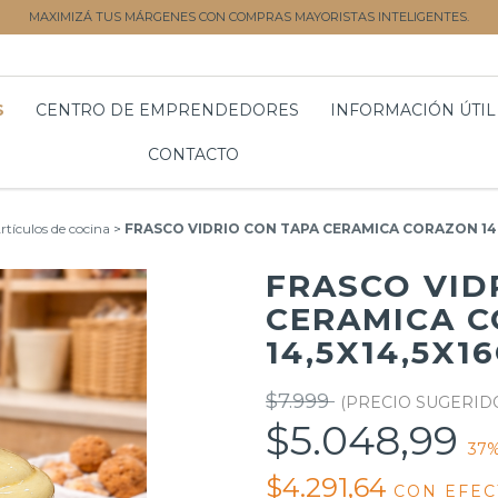
MAXIMIZÁ TUS MÁRGENES CON COMPRAS MAYORISTAS INTELIGENTES.
S
CENTRO DE EMPRENDEDORES
INFORMACIÓN ÚTIL
CONTACTO
rtículos de cocina
>
FRASCO VIDRIO CON TAPA CERAMICA CORAZON 14,5
FRASCO VID
CERAMICA 
14,5X14,5X1
$7.999
$5.048,99
37
%
$4.291,64
CON
EFEC