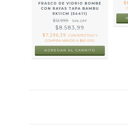
ECTIVO Y
$
FRASCO DE VIDRIO BOMBE
60.000.
CON RAYAS TAPA BAMBU
9X11CM (54411)
$12.999
34
% OFF
$8.583,99
$7.296,39
CON
EFECTIVO Y
COMPRA MAYOR A $60.000.