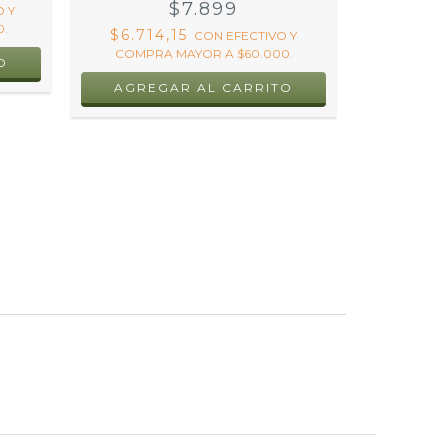
$7.899
$4.16
O Y
.
COMPRA
$6.714,15
CON
EFECTIVO Y
COMPRA MAYOR A $60.000.