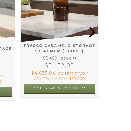
FRASCO CARAMELO STORAGE
RAGE
9X14CMCM (180005)
FRASCO 
)
$8.499
9X1
36
% OFF
$5.452,99
$1
$4.635,04
CON
EFECTIVO Y
 Y
COMPRA MAYOR A $60.000.
$6.26
.
COMPRA