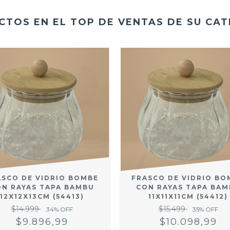
TOS EN EL TOP DE VENTAS DE SU CA
ASCO DE VIDRIO BOMBE
FRASCO DE VIDRIO BO
N RAYAS TAPA BAMBU
CON RAYAS TAPA BA
12X12X13CM (54413)
11X11X11CM (54412)
$14.999
$15.499
34
% OFF
35
% OFF
$9.896,99
$10.098,99