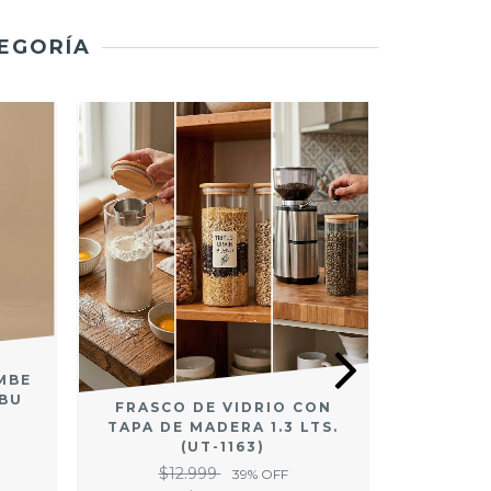
TEGORÍA
MBE
MBU
FRASCO
FRASCO DE VIDRIO CON
AC
TAPA DE MADERA 1.3 LTS.
$
(UT-1163)
$12.999
39
% OFF