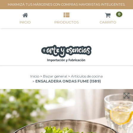
ENSALADERA ONDAS FUME (1589)
MAXIMIZÁ TUS MÁRGENES CON COMPRAS MAYORISTAS INTELIGENTES.
0
INICIO
PRODUCTOS
CARRITO
Inicio
>
Bazar general
>
Artículos de cocina
>
ENSALADERA ONDAS FUME (1589)