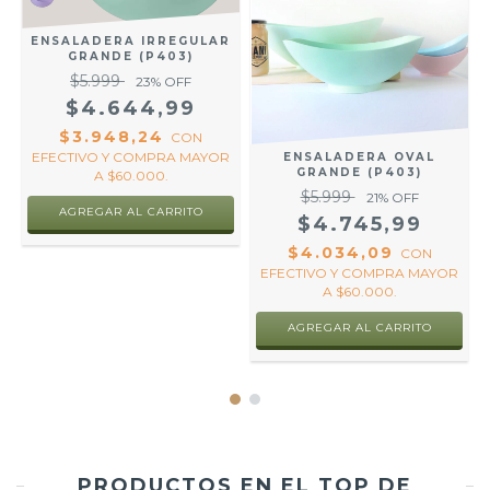
ENSALADERA IRREGULAR
GRANDE (P403)
$5.999
23
% OFF
$4.644,99
$3.948,24
CON
EFECTIVO Y COMPRA MAYOR
A
ENSALADERA OVAL
GRANDE (P403)
A $60.000.
$5.999
21
% OFF
AGREGAR AL CARRITO
$4.745,99
$4.034,09
O
CON
.
EFECTIVO Y COMPRA MAYOR
A $60.000.
AGREGAR AL CARRITO
PRODUCTOS EN EL TOP DE