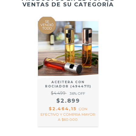
VENTAS DE SU CATEGORÍA
SE
VENDIÓ
TODO
ACEITERA CON
ROCIADOR (4944711)
$4.499
36
% OFF
$2.899
$2.464,15
CON
EFECTIVO Y COMPRA MAYOR
A $60.000.