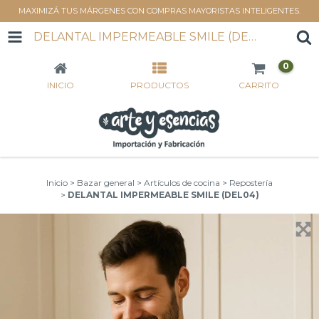
MAXIMIZÁ TUS MÁRGENES CON COMPRAS MAYORISTAS INTELIGENTES.
DELANTAL IMPERMEABLE SMILE (DEL04)
0
INICIO
PRODUCTOS
CARRITO
Inicio
>
Bazar general
>
Artículos de cocina
>
Repostería
>
DELANTAL IMPERMEABLE SMILE (DEL04)