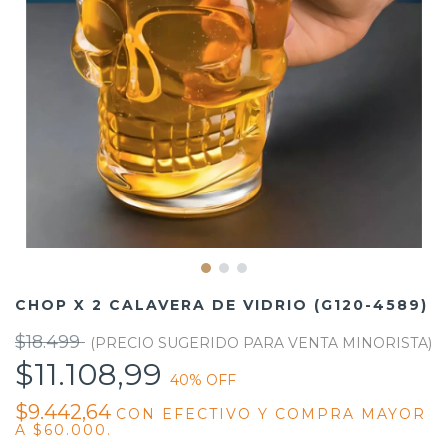
CHOP X 2 CALAVERA DE VIDRIO (G120-4589)
$18.499
$11.108,99
40
% OFF
$9.442,64
CON
EFECTIVO Y COMPRA MAYOR
A $60.000.