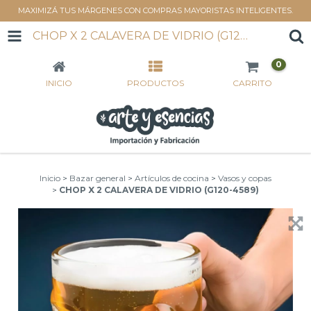
MAXIMIZÁ TUS MÁRGENES CON COMPRAS MAYORISTAS INTELIGENTES.
CHOP X 2 CALAVERA DE VIDRIO (G120-4589)
0
INICIO
PRODUCTOS
CARRITO
Inicio
>
Bazar general
>
Artículos de cocina
>
Vasos y copas
>
CHOP X 2 CALAVERA DE VIDRIO (G120-4589)