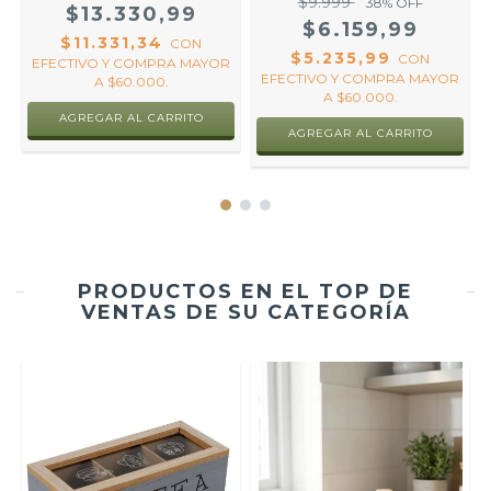
$9.999
38
% OFF
$13.330,99
$6.159,99
$11.331,34
CON
$5.235,99
CON
R
EFECTIVO Y COMPRA MAYOR
EFECTIVO Y COMPRA MAYOR
A $60.000.
A $60.000.
AGREGAR AL CARRITO
AGREGAR AL CARRITO
PRODUCTOS EN EL TOP DE
VENTAS DE SU CATEGORÍA