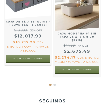
A
CAJA DE TÉ 3 ESPACIOS -
I LOVE TEA - (106078)
$18.999
37
% OFF
CAJA MODERNA #1 SIN
$12.017,99
TAPA 26 X 18 X 8 CM
(P216)
$10.215,29
CON
$4.799
44
% OFF
EFECTIVO Y COMPRA MAYOR
R
A $60.000.
$2.675,49
$2.274,17
CON
EFECTIVO
Y COMPRA MAYOR A $60.000.
AGREGAR AL CARRITO
SEGUINOS