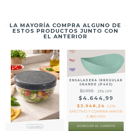
LA MAYORÍA COMPRA ALGUNO DE
ESTOS PRODUCTOS JUNTO CON
EL ANTERIOR
ENSALADERA IRREGULAR
GRANDE (P403)
$5.999
23
% OFF
$4.644,99
$3.948,24
CON
EFECTIVO Y COMPRA MAYOR
A $60.000.
AGREGAR AL CARRITO
4 COLORES
R