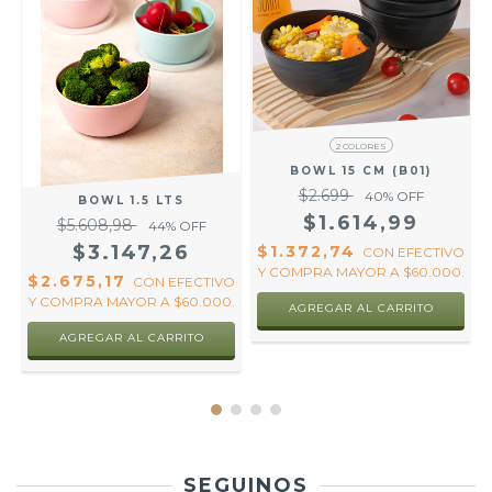
2 COLORES
BOWL 15 CM (B01)
$2.699
40
% OFF
BOWL 1.5 LTS
$1.614,99
$5.608,98
44
% OFF
$3.147,26
$1.372,74
R
CON
EFECTIVO
Y COMPRA MAYOR A $60.000.
$2.675,17
CON
EFECTIVO
Y COMPRA MAYOR A $60.000.
AGREGAR AL CARRITO
AGREGAR AL CARRITO
SEGUINOS