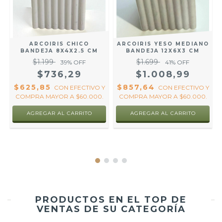
ARCOIRIS CHICO
ARCOIRIS YESO MEDIANO
BANDEJA 8X4X2.5 CM
BANDEJA 12X6X3 CM
$1.199
$1.699
Y
39
% OFF
41
% OFF
$736,29
$1.008,99
$625,85
$857,64
CON
EFECTIVO Y
CON
EFECTIVO Y
COMPRA MAYOR A $60.000.
COMPRA MAYOR A $60.000.
PRODUCTOS EN EL TOP DE
VENTAS DE SU CATEGORÍA