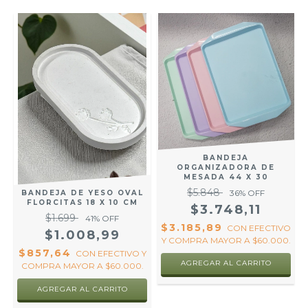
BANDEJA
ORGANIZADORA DE
MESADA 44 X 30
$5.848
36
% OFF
BANDEJA DE YESO OVAL
FLORCITAS 18 X 10 CM
$3.748,11
$1.699
Y
41
% OFF
$3.185,89
CON
EFECTIVO
$1.008,99
Y COMPRA MAYOR A $60.000.
$857,64
CON
EFECTIVO Y
AGREGAR AL CARRITO
COMPRA MAYOR A $60.000.