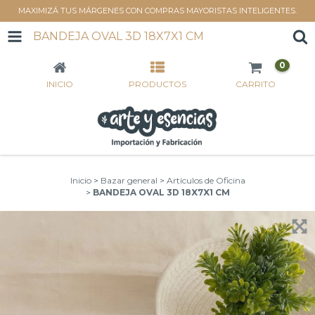
MAXIMIZÁ TUS MÁRGENES CON COMPRAS MAYORISTAS INTELIGENTES.
BANDEJA OVAL 3D 18X7X1 CM
0
INICIO
PRODUCTOS
CARRITO
Inicio
>
Bazar general
>
Artículos de Oficina
>
BANDEJA OVAL 3D 18X7X1 CM