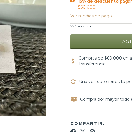
15% de descuento
pagan
$60.000.
Ver medios de pago
224
en stock
Compras de $60.000 en ad
Transferencia
Una vez que cierres tu pe
Comprá por mayor todo e
COMPARTIR: