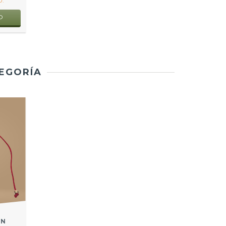
.
O
TEGORÍA
ON