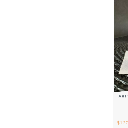
ARI
$17