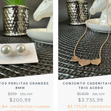
TOS PERLITAS GRANDES
CONJUNTO CADENITA+
8MM
TRIO ACERO
$299
$5.828
33
% OFF
36
% OFF
$200,99
$3.735,99
0,84
$3.175,59
CON
EFECTIVO Y COMPRA
CON
EFECTIVO