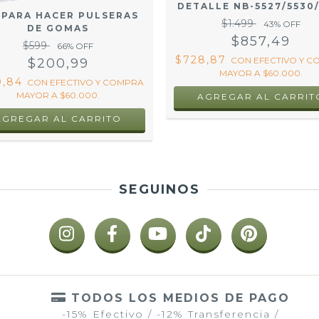
DETALLE NB-5527/5530/
 PARA HACER PULSERAS
$1.499
43
% OFF
DE GOMAS
$857,49
$599
66
% OFF
$728,87
CON
EFECTIVO Y 
$200,99
MAYOR A $60.000.
0,84
CON
EFECTIVO Y COMPRA
MAYOR A $60.000.
AGREGAR AL CARRIT
SEGUINOS
TODOS LOS MEDIOS DE PAGO
-15% Efectivo / -12% Transferencia /