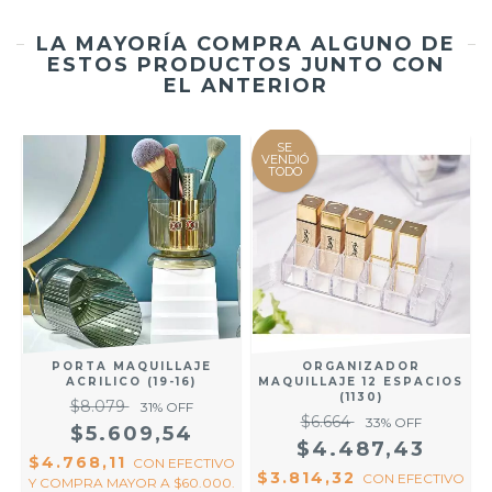
LA MAYORÍA COMPRA ALGUNO DE
ESTOS PRODUCTOS JUNTO CON
EL ANTERIOR
SE
VENDIÓ
TODO
PORTA MAQUILLAJE
ORGANIZADOR
ACRILICO (19-16)
MAQUILLAJE 12 ESPACIOS
(1130)
$8.079
31
% OFF
$6.664
33
% OFF
$5.609,54
$4.487,43
$4.768,11
CON
EFECTIVO
$3.814,32
CON
EFECTIVO
Y COMPRA MAYOR A $60.000.