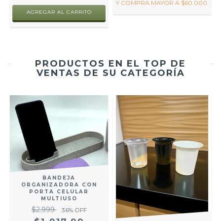
Y COMPRA MAYOR A $60.000.
AGREGAR AL CARRITO
PRODUCTOS EN EL TOP DE
VENTAS DE SU CATEGORÍA
BANDEJA
ORGANIZADORA CON
PORTA CELULAR
MULTIUSO
S
$2.999
36
% OFF