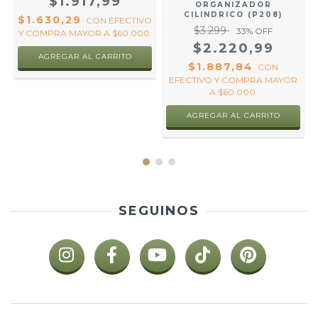
$1.917,99
ORGANIZADOR
CILINDRICO (P208)
$1.630,29
CON
EFECTIVO
$3.299
33
% OFF
Y COMPRA MAYOR A $60.000.
O
$2.220,99
.
AGREGAR AL CARRITO
$1.887,84
CON
EFECTIVO Y COMPRA MAYOR
A $60.000.
AGREGAR AL CARRITO
SEGUINOS