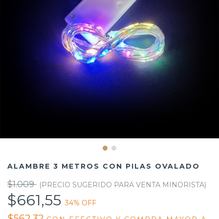
ALAMBRE 3 METROS CON PILAS OVALADO
$1.009
$661,55
34
% OFF
$562,32