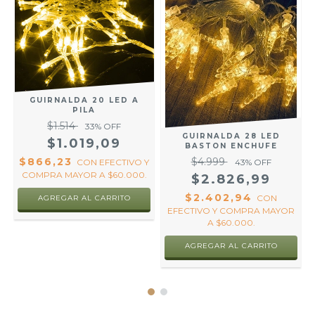
GUIRNALDA 20 LED A
PILA
$1.514
33
% OFF
GUIRNALDA 28 LED
$1.019,09
BASTON ENCHUFE
$866,23
$4.999
CON
EFECTIVO Y
43
% OFF
COMPRA MAYOR A $60.000.
$2.826,99
$2.402,94
CON
AGREGAR AL CARRITO
R
EFECTIVO Y COMPRA MAYOR
A $60.000.
AGREGAR AL CARRITO