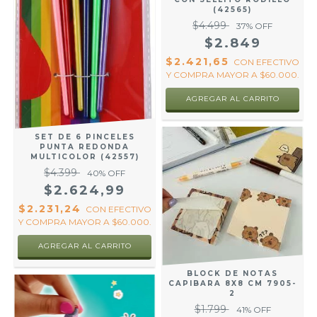
(42565)
$4.499
37
% OFF
$2.849
$2.421,65
CON
EFECTIVO
Y COMPRA MAYOR A $60.000.
SET DE 6 PINCELES
PUNTA REDONDA
MULTICOLOR (42557)
$4.399
40
% OFF
$2.624,99
$2.231,24
CON
EFECTIVO
Y COMPRA MAYOR A $60.000.
BLOCK DE NOTAS
CAPIBARA 8X8 CM 7905-
2
$1.799
41
% OFF