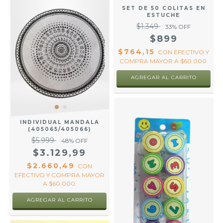
SET DE 50 COLITAS EN
ESTUCHE
$1.349
33
% OFF
$899
$764,15
CON
EFECTIVO Y
COMPRA MAYOR A $60.000.
AGREGAR AL CARRITO
INDIVIDUAL MANDALA
(405065/405066)
$5.999
48
% OFF
$3.129,99
$2.660,49
CON
EFECTIVO Y COMPRA MAYOR
A $60.000.
AGREGAR AL CARRITO