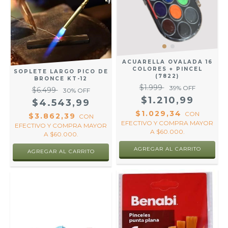
ACUARELLA OVALADA 16
COLORES + PINCEL
SOPLETE LARGO PICO DE
(7822)
BRONCE KT-12
$1.999
39
% OFF
$6.499
30
% OFF
$1.210,99
$4.543,99
$1.029,34
CON
$3.862,39
CON
EFECTIVO Y COMPRA MAYOR
EFECTIVO Y COMPRA MAYOR
A $60.000.
A $60.000.