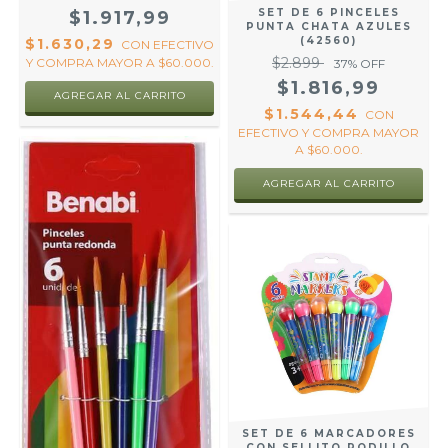
SET DE 6 PINCELES
$1.917,99
PUNTA CHATA AZULES
(42560)
$1.630,29
CON
EFECTIVO
$2.899
Y COMPRA MAYOR A $60.000.
37
% OFF
$1.816,99
$1.544,44
CON
EFECTIVO Y COMPRA MAYOR
A $60.000.
SET DE 6 MARCADORES
CON SELLITO RODILLO