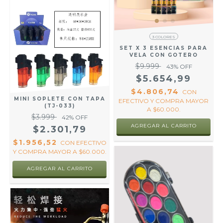
3 COLORES
SET X 3 ESENCIAS PARA
VELA CON GOTERO
$9.999
43
% OFF
$5.654,99
$4.806,74
CON
MINI SOPLETE CON TAPA
EFECTIVO Y COMPRA MAYOR
(TJ-033)
A $60.000.
$3.999
42
% OFF
AGREGAR AL CARRITO
$2.301,79
$1.956,52
CON
EFECTIVO
Y COMPRA MAYOR A $60.000.