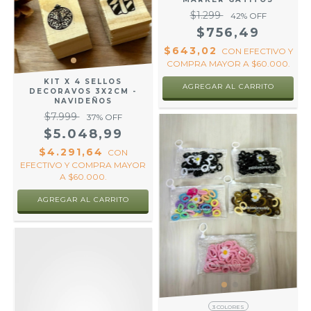
$1.299
42
% OFF
$756,49
$643,02
CON
EFECTIVO Y
COMPRA MAYOR A $60.000.
KIT X 4 SELLOS
DECORAVOS 3X2CM -
NAVIDEÑOS
$7.999
37
% OFF
$5.048,99
$4.291,64
CON
EFECTIVO Y COMPRA MAYOR
A $60.000.
AGREGAR AL CARRITO
3 COLORES