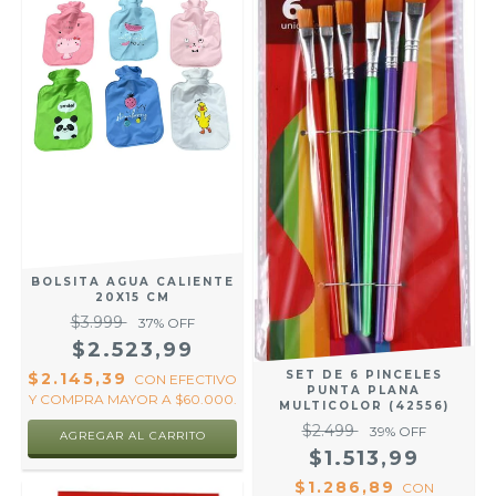
BOLSITA AGUA CALIENTE
20X15 CM
$3.999
37
% OFF
$2.523,99
SET DE 6 PINCELES
$2.145,39
CON
EFECTIVO
PUNTA PLANA
Y COMPRA MAYOR A $60.000.
MULTICOLOR (42556)
$2.499
39
% OFF
AGREGAR AL CARRITO
$1.513,99
$1.286,89
CON