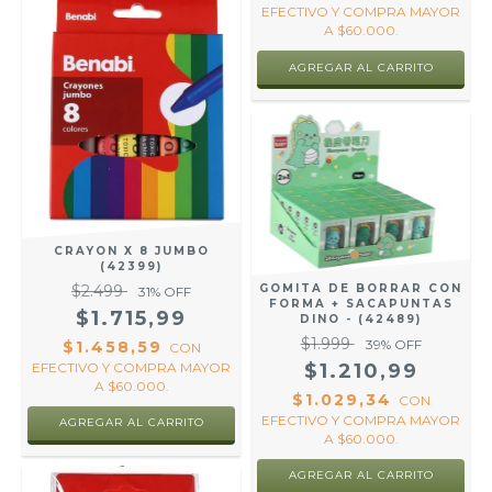
EFECTIVO Y COMPRA MAYOR
A $60.000.
CRAYON X 8 JUMBO
(42399)
$2.499
GOMITA DE BORRAR CON
31
% OFF
FORMA + SACAPUNTAS
$1.715,99
DINO - (42489)
$1.999
39
% OFF
$1.458,59
CON
EFECTIVO Y COMPRA MAYOR
$1.210,99
A $60.000.
$1.029,34
CON
EFECTIVO Y COMPRA MAYOR
A $60.000.